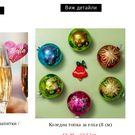
.
Виж детайли
напитки /
Коледна топка за елха (8 см)