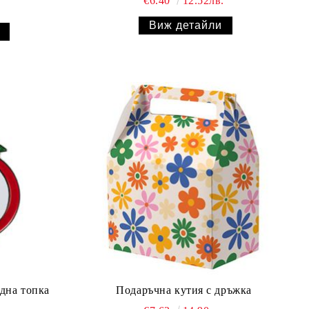
€6.40
12.52лв.
Виж детайли
дна топка
Подаръчна кутия с дръжка