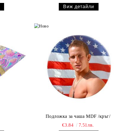
Виж детайли
Подложка за чаша MDF /кръг/
€3.84
7.51лв.