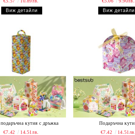
€5.57
10.89лв.
€5.06
9.90лв.
Виж детайли
Виж детайли
 подаръчна кутия с дръжка
Подаръчна кути
€7.42
14.51лв.
€7.42
14.51лв