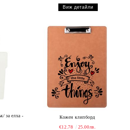
Виж детайли
/ за елха -
Кожен клипборд
€12.78
25.00лв.