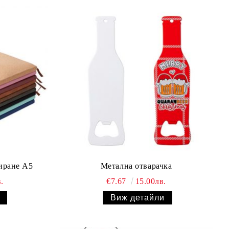
иране А5
Метална отварачка
.
€7.67
15.00лв.
Виж детайли