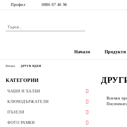
Профил
0886 07 46 96
Начало
Продукти
Начало
ДРУГИ ИДЕИ
ДРУГ
КАТЕГОРИИ
ЧАШИ И ХАЛБИ
Всички про
Стандартни чаши
КЛЮЧОДЪРЖАТЕЛИ
Посочената
Цветни чаши
Метални ключодържатели
ПЪЗЕЛИ
Магически чаши
MDF ключодържатели
Картонени пъзели
ФОТО РАМКИ