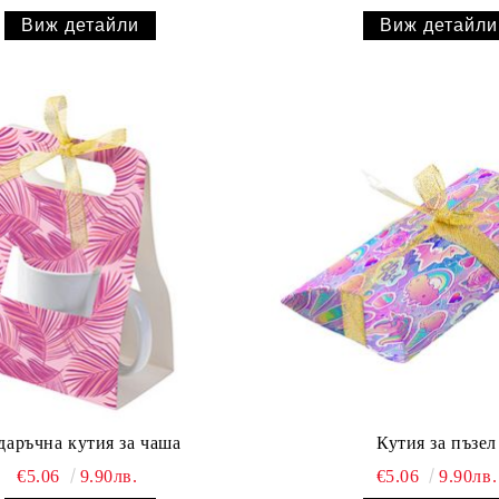
Виж детайли
Виж детайли
даръчна кутия за чаша
Кутия за пъзел
€5.06
9.90лв.
€5.06
9.90лв.