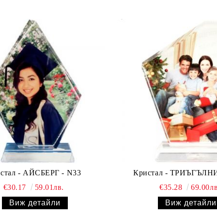
стал - АЙСБЕРГ - N33
Кристал - ТРИЪГЪЛНИ
€30.17
59.01лв.
€35.28
69.00лв
Виж детайли
Виж детайли