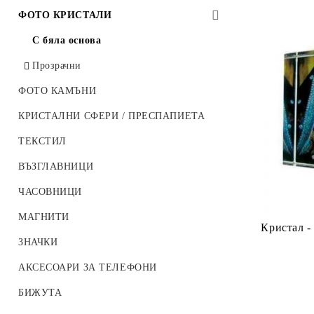
Халби
Други ключодържатели
MDF / дървена основа
MDF (дървена основа)
ФОТО КРИСТАЛИ
Кутии за чаши
Други пъзели
Стъклени фоторамки
С бяла основа
Метални фоторамки
Прозрачни
Други фоторамки
ФОТО КАМЪНИ
КРИСТАЛНИ СФЕРИ / ПРЕСПАПИЕТА
ТЕКСТИЛ
ВЪЗГЛАВНИЦИ
ЧАСОВНИЦИ
МАГНИТИ
Кристал
ЗНАЧКИ
АКСЕСОАРИ ЗА ТЕЛЕФОНИ
БИЖУТА