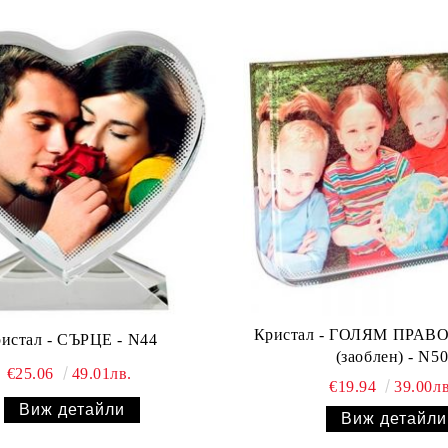
Кристал - ГОЛЯМ ПРА
истал - СЪРЦЕ - N44
(заоблен) - N5
€25.06
49.01лв.
€19.94
39.00лв
Виж детайли
Виж детайли