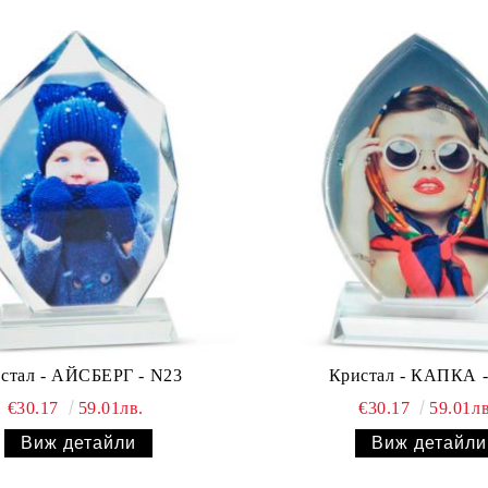
стал - АЙСБЕРГ - N23
Кристал - КАПКА -
€30.17
59.01лв.
€30.17
59.01лв
Виж детайли
Виж детайли