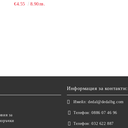
ЕДНОСЕКЦИОНЕН
€4.55
8.90лв.
Информация за контакти:
Имейл:
dedal@dedalbg.com
Телефон:
0886 07 46 96
овия за
поръчки
Телефон:
032 622 887