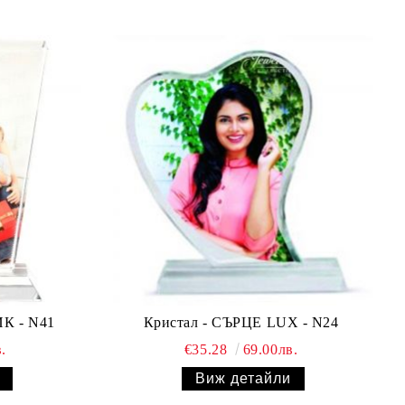
К - N41
Кристал - СЪРЦЕ LUX - N24
.
€35.28
69.00лв.
Виж детайли