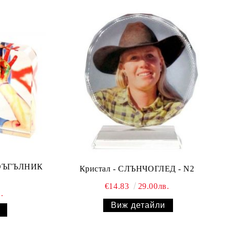
ВОЪГЪЛНИК
Кристал - СЛЪНЧОГЛЕД - N2
9
€14.83
29.00лв.
.
Виж детайли