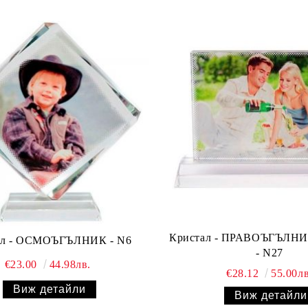
Кристал - ПРАВОЪГЪЛНИК
ал - ОСМОЪГЪЛНИК - N6
- N27
€23.00
44.98лв.
€28.12
55.00лв
Виж детайли
Виж детайли