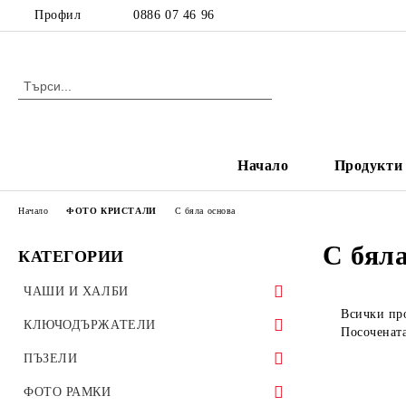
Профил
0886 07 46 96
Начало
Продукти
Начало
ФОТО КРИСТАЛИ
С бяла основа
С бяла
КАТЕГОРИИ
ЧАШИ И ХАЛБИ
Всички про
Стандартни чаши
КЛЮЧОДЪРЖАТЕЛИ
Посочената
Цветни чаши
Метални ключодържатели
ПЪЗЕЛИ
Магически чаши
MDF ключодържатели
Картонени пъзели
ФОТО РАМКИ