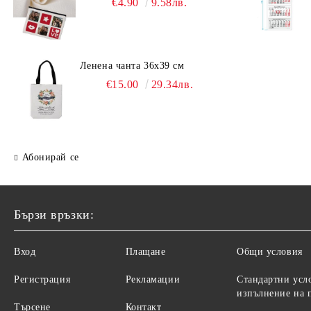
€4.90
9.58лв.
Ленена чанта 36х39 см
€15.00
29.34лв.
Абонирай се
Бързи връзки:
Вход
Плащане
Общи условия
Регистрация
Рекламации
Стандартни усл
изпълнение на 
Търсене
Контакт