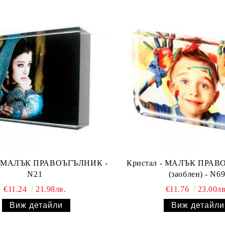
 - МАЛЪК ПРАВОЪГЪЛНИК -
Кристал - МАЛЪК ПРА
N21
(заоблен) - N6
€11.24
21.98лв.
€11.76
23.00лв
Виж детайли
Виж детайли