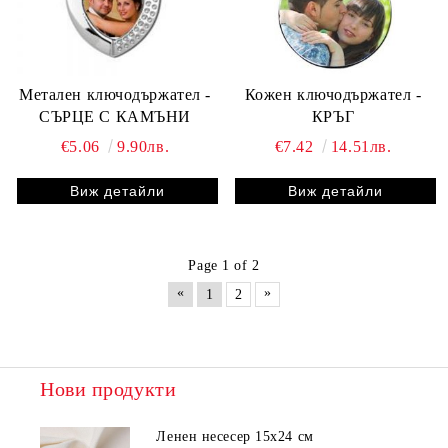
Метален ключодържател -
Кожен ключодържател -
СЪРЦЕ С КАМЪНИ
КРЪГ
€5.06
9.90лв.
€7.42
14.51лв.
Виж детайли
Виж детайли
Page 1 of 2
«
»
1
2
Нови продукти
Ленен несесер 15х24 см