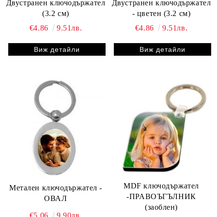
Двустранен ключодържател
Двустранен ключодържател
(3.2 см)
- цветен (3.2 см)
€4.86
9.51лв.
€4.86
9.51лв.
Виж детайли
Виж детайли
MDF ключодържател
Метален ключодържател -
-ПРАВОЪГЪЛНИК
ОВАЛ
(заоблен)
€5.06
9.90лв.