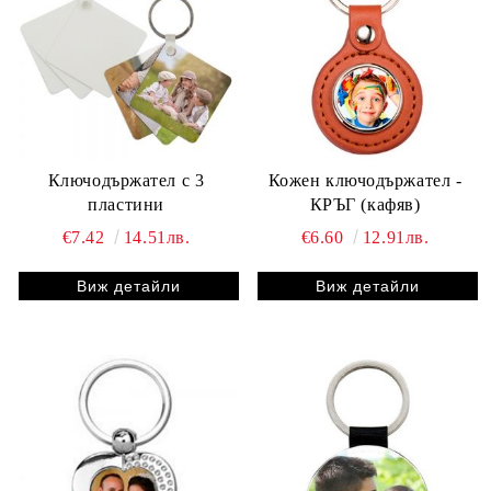
Ключодържател с 3
Кожен ключодържател -
пластини
КРЪГ (кафяв)
€7.42
14.51лв.
€6.60
12.91лв.
Виж детайли
Виж детайли