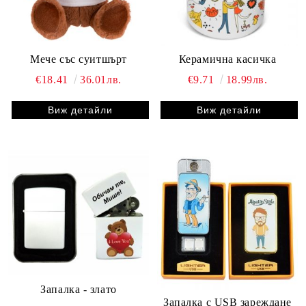
Мече със суитшърт
Керамична касичка
€18.41
36.01лв.
€9.71
18.99лв.
Виж детайли
Виж детайли
Запалка - злато
Запалка с USB зареждане