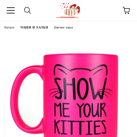
Начало
ЧАШИ И ХАЛБИ
Цветни чаши