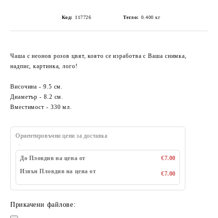
Код:
117726
Тегло:
0.400
кг
Чаша с неонов розов цвят, която се изработва с Ваша снимка,
надпис, картинка, лого!
Височина - 9.5 см.
Диаметър - 8.2 см.
Вместимост - 330 мл.
Ориентировъчни цени за доставка
До Пловдив на цена от
€7.00
Извън Пловдив на цена от
€7.00
Прикачени файлове: