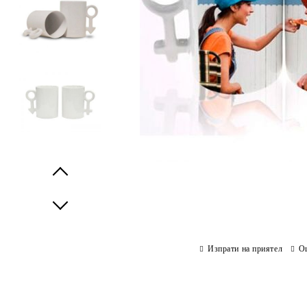
Prev
Next
Изпрати на приятел
О