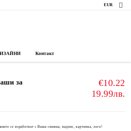
EUR
ИЗАЙНИ
Контакт
€10.22
чаши за
19.99лв.
които се изработват с Ваша снимка, надпис, картинка, лого!