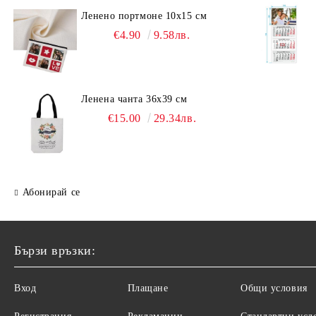
Ленено портмоне 10х15 см
€4.90
9.58лв.
Ленена чанта 36х39 см
€15.00
29.34лв.
Абонирай се
Бързи връзки:
Вход
Плащане
Общи условия