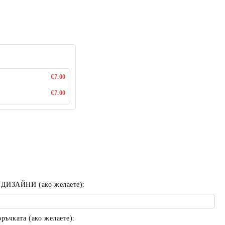
€7.00
€7.00
 ДИЗАЙНИ (ако желаете):
ъчката (ако желаете):