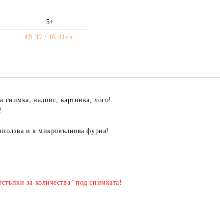
5+
€8.39
16.41лв.
ша снимка, надпис, картинка, лого!
!
използва и в микровълнова фурна!
стъпки за количества" под снимката!
Я