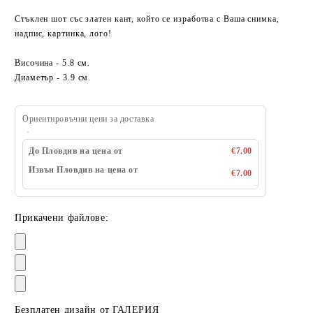
Стъклен шот със златен кант, който се изработва с Ваша снимка,
надпис, картинка, лого!
Височина - 5.8 см.
Диаметър - 3.9 см.
Ориентировъчни цени за доставка
До Пловдив на цена от
€7.00
Извън Пловдив на цена от
€7.00
Прикачени файлове:
Безплатен дизайн от ГАЛЕРИЯ