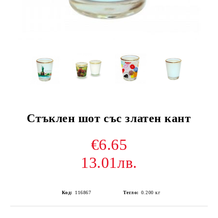
Стъклен шот със златен кант
€6.65
13.01лв.
Код:
116867
Тегло:
0.200
кг