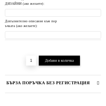
ДИЗАЙНИ (ако желаете):
Допълнително описание към пор
ъчката (ако желаете):
Добави в желани
БЪРЗА ПОРЪЧКА БЕЗ РЕГИСТРАЦИЯ
САМО ПОПЪЛНЕТЕ 2 ПОЛЕТА