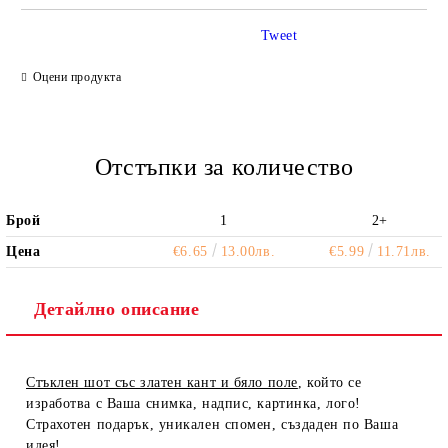
Tweet
Ние ще се свържем с вас в рамките на работния ден.
Оцени продукта
Отстъпки за количество
Брой
1
2+
Цена
€6.65
13.00лв.
€5.99
11.71лв.
Детайлно описание
Стъклен шот със златен кант и бяло поле
, който се
изработва с Ваша снимка, надпис, картинка, лого!
Страхотен подарък, уникален спомен, създаден по Ваша
идея!