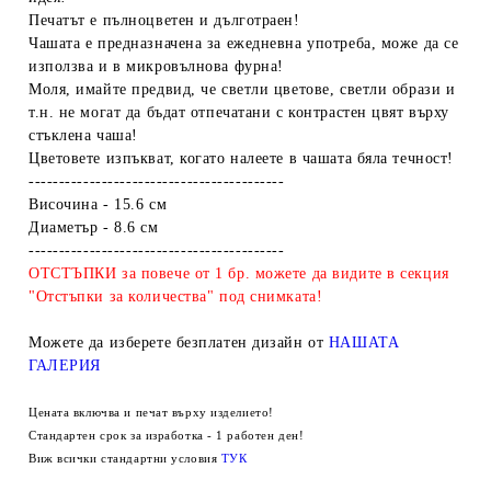
Печатът е пълноцветен и дълготраен!
Чашата е предназначена за ежедневна употреба, може да се
използва и в микровълнова фурна!
Моля, имайте предвид, че светли цветове, светли образи и
т.н. не могат да бъдат отпечатани с контрастен цвят върху
стъклена чаша!
Цветовете изпъкват, когато налеете в чашата бяла течност!
------------------------------------------
Височина - 15.6 см
Диаметър - 8.6 см
------------------------------------------
ОТСТЪПКИ за повече от 1 бр. можете да видите в секция
"Отстъпки за количества" под снимката!
Можете да изберете безплатен дизайн от
НАШАТА
ГАЛЕРИЯ
Цената включва и печат върху изделието!
Стандартен срок за изработка - 1 работен ден!
Виж всички стандартни условия
ТУК