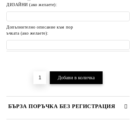
ДИЗАЙНИ (ако желаете):
Допълнително описание към пор
ъчката (ако желаете):
Добави в желани
БЪРЗА ПОРЪЧКА БЕЗ РЕГИСТРАЦИЯ
САМО ПОПЪЛНЕТЕ 2 ПОЛЕТА