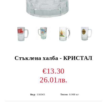
Стъклена халба - КРИСТАЛ
€13.30
26.01лв.
Код:
116543
Тегло:
0.900
кг