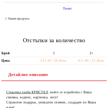
Tweet
Ние ще се свържем с вас в рамките на работния ден.
Оцени продукта
Отстъпки за количество
Брой
1
2+
Цена
€13.30
26.00лв.
€11.96
23.40лв.
Детайлно описание
Стъклена халба КРИСТАЛ
, която се изработва с Ваша
снимка, надпис, картинка, лого!
Страхотен подарък, уникален спомен, създаден по Ваша
идея!