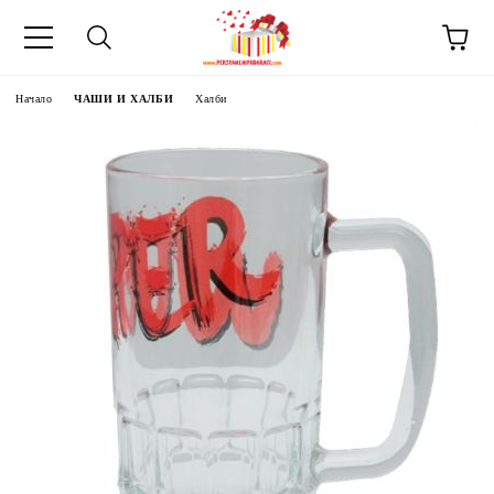
Начало
ЧАШИ И ХАЛБИ
Халби