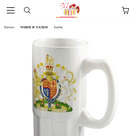
Начало
ЧАШИ И ХАЛБИ
Халби