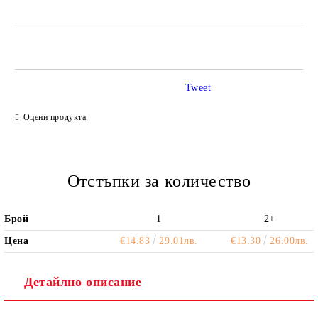
САМО ПОПЪЛНЕТЕ 2 ПОЛЕТА
Tweet
Ние ще се свържем с вас в рамките на работния ден.
Оцени продукта
Отстъпки за количество
Брой
1
2+
Цена
€14.83
29.01лв.
€13.30
26.00лв.
Детайлно описание