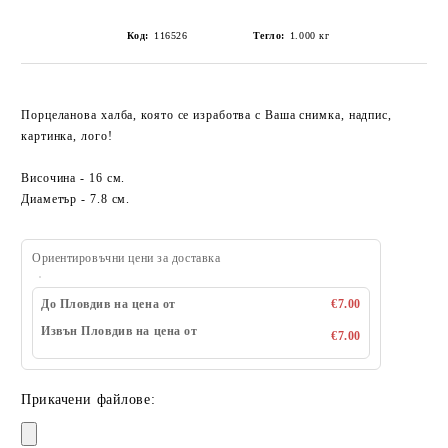
Код:
116526
Тегло:
1.000
кг
Порцеланова халба, която се изработва с Ваша снимка, надпис,
картинка, лого!
Височина - 16 см.
Диаметър - 7.8 см.
Ориентировъчни цени за доставка
До Пловдив на цена от
€7.00
Извън Пловдив на цена от
€7.00
Прикачени файлове: