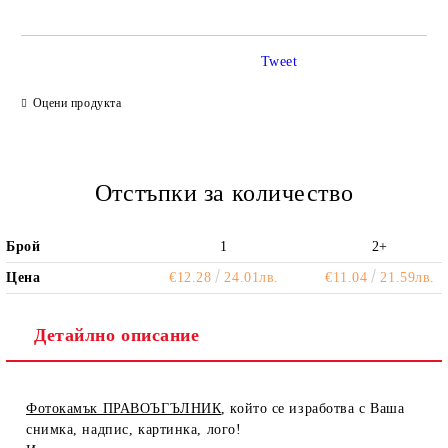
Tweet
Ние ще се свържем с вас в рамките на работния ден.
Оцени продукта
Отстъпки за количество
Брой
1
2+
Цена
€12.28
24.01лв.
€11.04
21.59лв.
Детайлно описание
Фотокамък ПРАВОЪГЪЛНИК
, който се изработва с Ваша
снимка, надпис, картинка, лого!