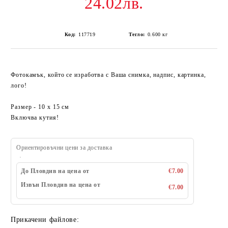
24.02лв.
Код:
117719
Тегло:
0.600
кг
Фотокамък, който се изработва с Ваша снимка, надпис, картинка,
лого!
Размер - 10 x 15 см
Включва кутия!
Ориентировъчни цени за доставка
До Пловдив на цена от
€7.00
Извън Пловдив на цена от
€7.00
Прикачени файлове: