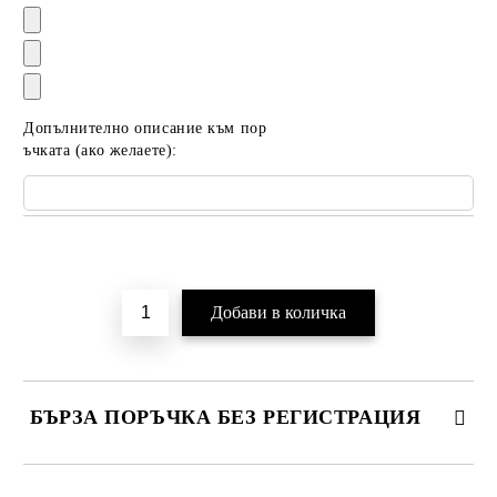
Допълнително описание към пор
ъчката (ако желаете):
Добави в желани
БЪРЗА ПОРЪЧКА БЕЗ РЕГИСТРАЦИЯ
САМО ПОПЪЛНЕТЕ 2 ПОЛЕТА