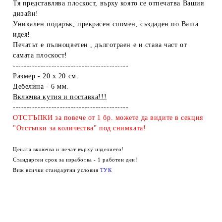
Тя представлява плоскост, върху която се отпечатва Вашия
дизайн!
Уникален подарък, прекрасен спомен, създаден по Ваша
идея!
Печатът е пълноцветен , дълготраен е и става част от
самата плоскост!
------------------------------------------
Размер - 20 x 20 см.
Дебелина - 6 мм.
Включва кутия и поставка!!!
------------------------------------------
ОТСТЪПКИ за повече от 1 бр. можете да видите в секция
"Отстъпки за количества" под снимката!
Цената включва и печат върху изделието!
Стандартен срок за изработка - 1 работен ден!
Виж всички стандартни условия
ТУК