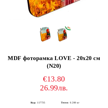
MDF фоторамка LOVE - 20х20 см
(N20)
€13.80
26.99лв.
Код:
117735
Тегло:
0.200
кг