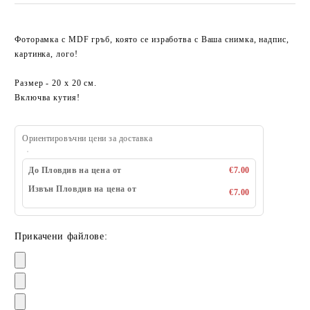
Фоторамка с MDF гръб, която се изработва с Ваша снимка, надпис,
картинка, лого!
Размер - 20 x 20 см.
Включва кутия!
Ориентировъчни цени за доставка
До Пловдив на цена от
€7.00
Извън Пловдив на цена от
€7.00
Прикачени файлове: