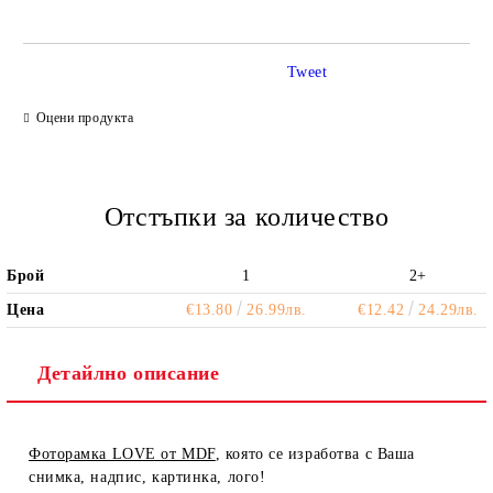
Tweet
Ние ще се свържем с вас в рамките на работния ден.
Оцени продукта
Отстъпки за количество
Брой
1
2+
Цена
€13.80
26.99лв.
€12.42
24.29лв.
Детайлно описание
Фоторамка LOVE от MDF
, която се изработва с Ваша
снимка, надпис, картинка, лого!