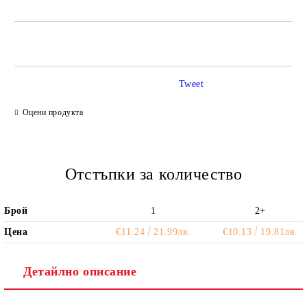
САМО ПОПЪЛНЕТЕ 2 ПОЛЕТА
Tweet
Ние ще се свържем с вас в рамките на работния ден.
Оцени продукта
Отстъпки за количество
Брой
1
2+
Цена
€11.24
21.99лв.
€10.13
19.81лв.
Детайлно описание