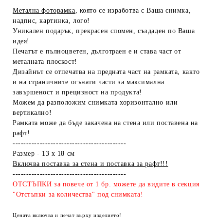
Метална фоторамка
, която се изработва с Ваша снимка,
надпис, картинка, лого!
Уникален подарък, прекрасен спомен, създаден по Ваша
идея!
Печатът е пълноцветен, дълготраен е и става част от
металната плоскост!
Дизайнът се отпечатва на предната част на рамката, както
и на страничните огънати части за максимална
завършеност и прецизност на продукта!
Можем да разположим снимката хоризонтално или
вертикално!
Рамката може да бъде закачена на стена или поставена на
рафт!
------------------------------------------
Размер - 13 х 18 см
Включва поставка за стена и поставка за рафт!!!
------------------------------------------
ОТСТЪПКИ за повече от 1 бр. можете да видите в секция
"Отстъпки за количества" под снимката!
Цената включва и печат върху изделието!