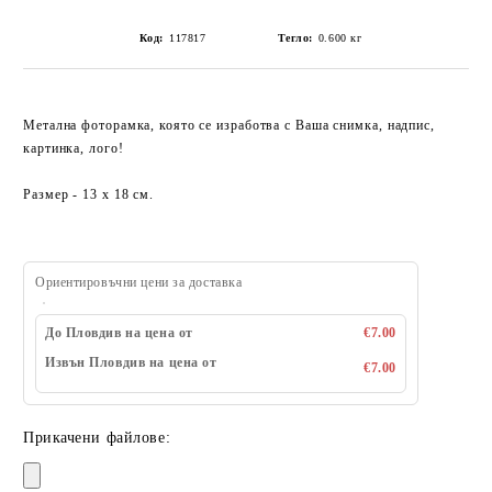
Код:
117817
Тегло:
0.600
кг
Метална фоторамка, която се изработва с Ваша снимка, надпис,
картинка, лого!
Размер - 13 x 18 см.
Ориентировъчни цени за доставка
До Пловдив на цена от
€7.00
Извън Пловдив на цена от
€7.00
Прикачени файлове: