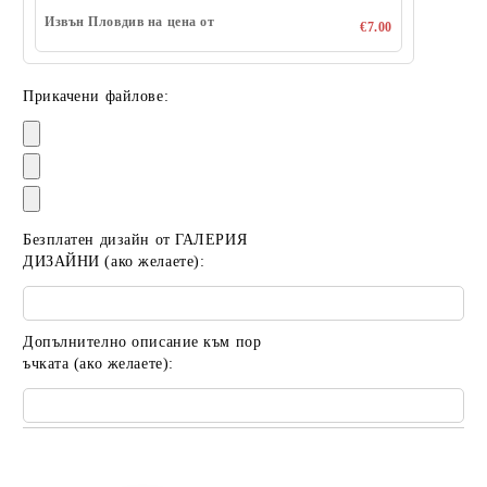
Извън Пловдив на цена от
€7.00
Прикачени файлове:
Безплатен дизайн от ГАЛЕРИЯ
ДИЗАЙНИ (ако желаете):
Допълнително описание към пор
ъчката (ако желаете):
Добави в желани