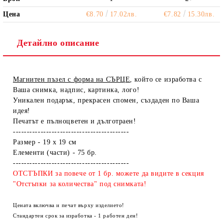
Цена
€8.70
17.02лв.
€7.82
15.30лв.
Детайлно описание
Магнитен пъзел с форма на СЪРЦЕ
, който се изработва с
Ваша снимка, надпис, картинка, лого!
Уникален подарък, прекрасен спомен, създаден по Ваша
идея!
Печатът е пълноцветен и дълготраен!
------------------------------------------
Размер - 19 х 19 см
Елементи (части) - 75 бр.
------------------------------------------
ОТСТЪПКИ за повече от 1 бр. можете да видите в секция
"Отстъпки за количества" под снимката!
Цената включва и печат върху изделието!
Стандартен срок за изработка - 1 работен ден!