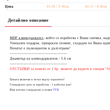
Цена
€5.06
9.90лв.
€4.55
8.90лв.
Детайлно описание
MDF ключодържател
, който се изработва с Ваша снимка, над
Уникален подарък, прекрасен спомен, създаден по Ваша идея
Печатът е пълноцветен и дълготраен!
------------------------------------------
Диаметър на ключодържателя - 5.6 см
------------------------------------------
ОТСТЪПКИ за повече от 1 бр. можете да видите в секция "От
Цената включва и печат върху изделието!
Стандартен срок за изработка - 1 работен ден!
Виж всички стандартни условия
ТУК