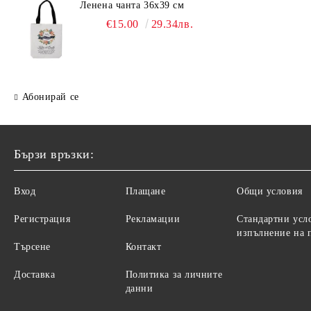
Ленена чанта 36х39 см
€15.00
29.34лв.
Абонирай се
Бързи връзки:
Вход
Плащане
Общи условия
Регистрация
Рекламации
Стандартни усл
изпълнение на 
Търсене
Контакт
Доставка
Политика за личните
данни