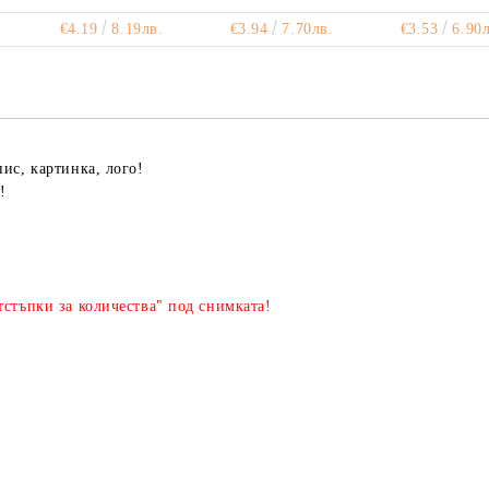
€4.19
8.19лв.
€3.94
7.70лв.
€3.53
6.90л
пис, картинка, лого!
!
стъпки за количества" под снимката!