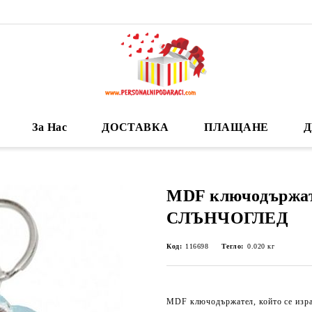
За Нас
ДОСТАВКА
ПЛАЩАНЕ
Д
MDF ключодържат
СЛЪНЧОГЛЕД
Код:
116698
Тегло:
0.020
кг
MDF ключодържател, който се израб