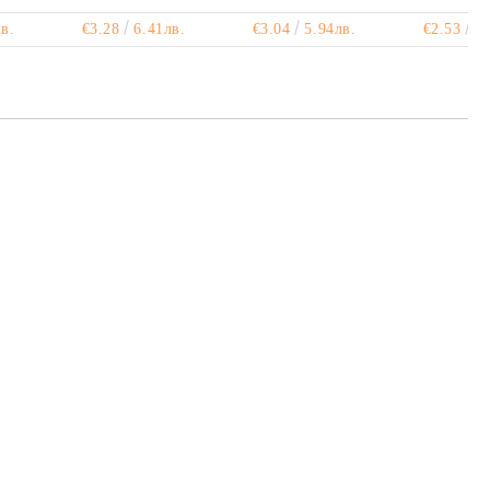
в.
€3.28
6.41лв.
€3.04
5.94лв.
€2.53
4.