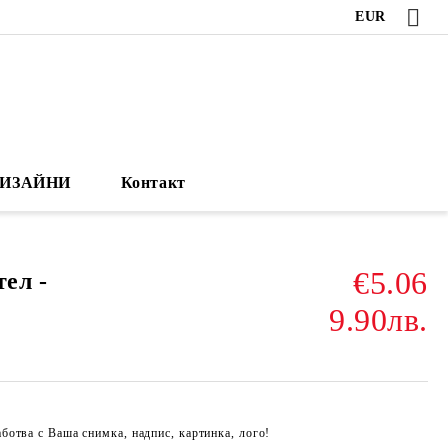
EUR
ИЗАЙНИ
Контакт
€5.06
ел -
9.90лв.
отва с Ваша снимка, надпис, картинка, лого!