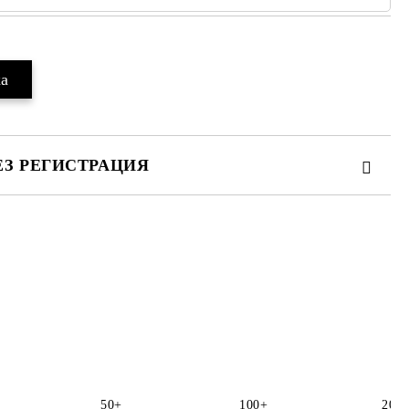
ЕЗ РЕГИСТРАЦИЯ
те на работния ден.
50+
100+
200