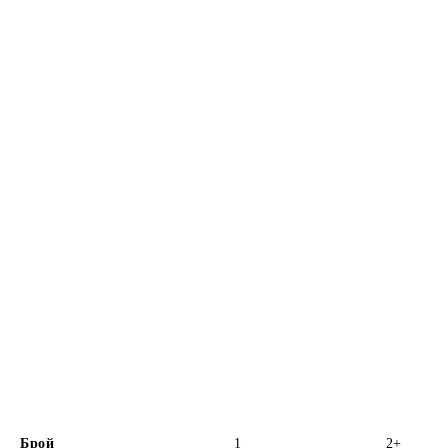
Брой
1
2+