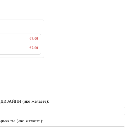
€7.00
€7.00
 ДИЗАЙНИ (ако желаете):
ъчката (ако желаете):