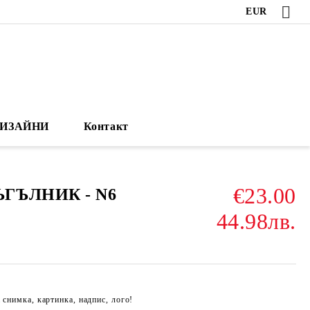
EUR
ИЗАЙНИ
Контакт
€23.00
ЪГЪЛНИК - N6
44.98лв.
 снимка, картинка, надпис, лого!