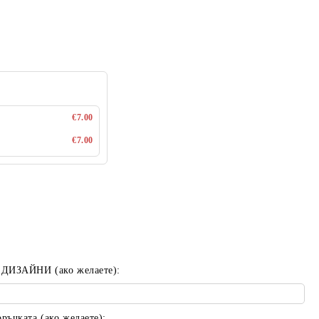
€7.00
€7.00
 ДИЗАЙНИ (ако желаете):
ъчката (ако желаете):