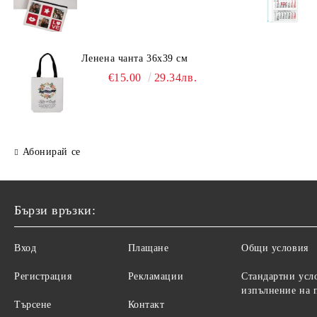
Ленена чанта 36х39 см
€15.00
29.34лв.
Абонирай се
Бързи връзки:
Вход
Плащане
Общи условия
Регистрация
Рекламации
Стандартни усл
изпълнение на 
Търсене
Контакт