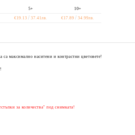
5+
10+
.
€19.13
37.41лв.
€17.89
34.99лв.
 да са максимално наситени и контрастни цветовете!
!
стъпки за количества" под снимката!