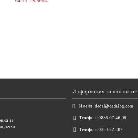
€4.55
8.90лв.
Информация за контакти:
Имейл:
dedal@dedalbg.com
Телефон:
0886 07 46 96
овия за
поръчки
Телефон:
032 622 887