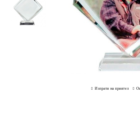
Изпрати на приятел
О