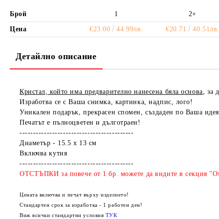
Брой
1
2+
Цена
€23.00
44.99лв.
€20.71
40.51лв
Детайлно описание
Кристал, който има предварително нанесена бяла основа
, за
Изработва се с Ваша снимка, картинка, надпис, лого!
Уникален подарък, прекрасен спомен, създаден по Ваша идея
Печатът е пълноцветен и дълготраен!
------------------------------------------
Диаметър - 15.5 х 13 см
Включва кутия
------------------------------------------
ОТСТЪПКИ за повече от 1 бр. можете да видите в секция "От
Цената включва и печат върху изделието!
Стандартен срок за изработка - 1 работен ден!
Виж всички стандартни условия
ТУК