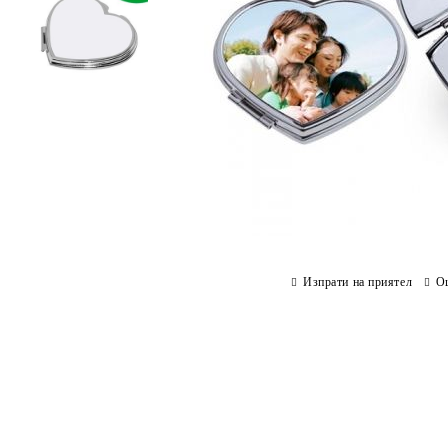
Изпрати на приятел
О