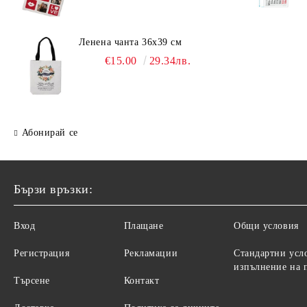
Ленена чанта 36х39 см
€15.00
29.34лв.
Абонирай се
Бързи връзки:
Вход
Плащане
Общи условия
Регистрация
Рекламации
Стандартни усл
изпълнение на 
Търсене
Контакт