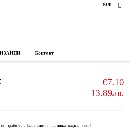
EUR
ИЗАЙНИ
Контакт
€7.10
Е
13.89лв.
се изработва с Ваша снимка, картинка, надпис, лого!