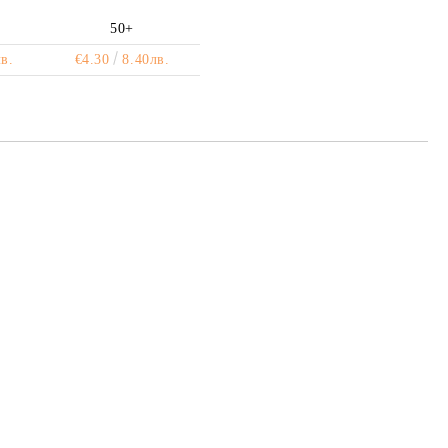
50+
в.
€4.30
8.40лв.