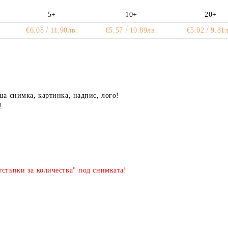
5+
10+
20+
€6.08
11.90лв.
€5.57
10.89лв.
€5.02
9.81л
аша снимка, картинка, надпис, лого!
!
стъпки за количества" под снимката!