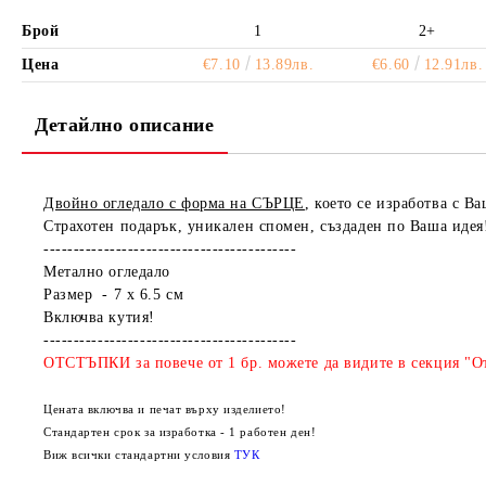
Брой
1
2+
Цена
€7.10
13.89лв.
€6.60
12.91лв.
Детайлно описание
Двойно огледало с форма на СЪРЦЕ
, което се изработва с В
Страхотен подарък, уникален спомен, създаден по Ваша идея
------------------------------------------
Метално огледало
Размер - 7 х 6.5 см
Включва кутия!
------------------------------------------
ОТСТЪПКИ за повече от 1 бр. можете да видите в секция "От
Цената включва и печат върху изделието!
Стандартен срок за изработка - 1 работен ден!
Виж всички стандартни условия
ТУК