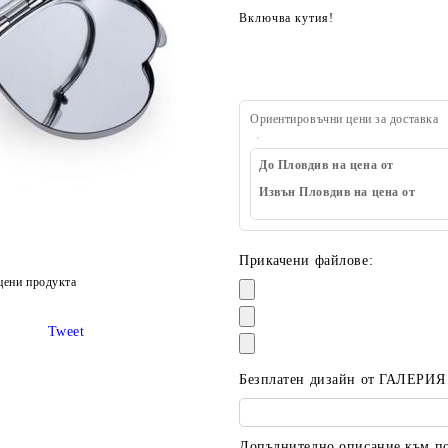
Включва кутия!
Ориентировъчни цени за доставка
До Пловдив на цена от
Извън Пловдив на цена от
Прикачени файлове:
цени продукта
Tweet
Безплатен дизайн от ГАЛЕРИЯ
Допълнително описание към пор