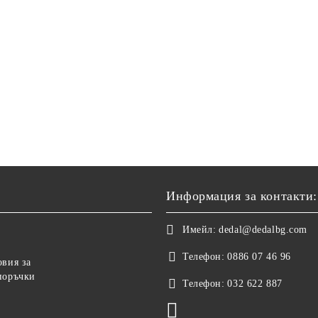
Информация за контакти:
Имейл:
dedal@dedalbg.com
Телефон:
0886 07 46 96
овия за
поръчки
Телефон:
032 622 887