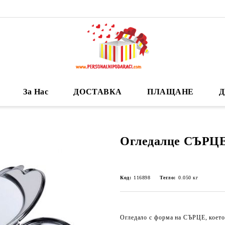
За Нас
ДОСТАВКА
ПЛАЩАНЕ
Д
Огледалце СЪРЦ
Код:
116898
Тегло:
0.050
кг
Огледало с форма на СЪРЦЕ, което 