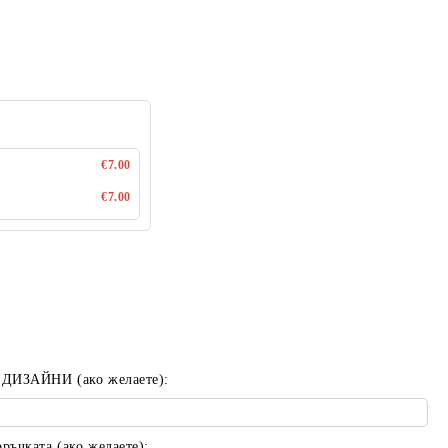
€7.00
€7.00
 ДИЗАЙНИ (ако желаете):
ъчката (ако желаете):