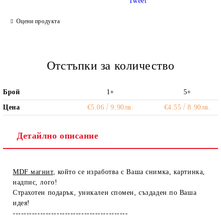
Tweet
Ние ще се свържем с вас в рамките на работния ден.
Оцени продукта
Отстъпки за количество
Брой
1+
5+
Цена
€5.06
9.90лв.
€4.55
8.90лв.
Детайлно описание
MDF магнит
, който се изработва с Ваша снимка, картинка,
надпис, лого!
Страхотен подарък, уникален спомен, създаден по Ваша
идея!
------------------------------------------