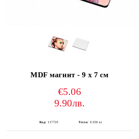
MDF магнит - 9 х 7 см
€5.06
9.90лв.
Код:
117720
Тегло:
0.050
кг