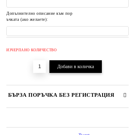
Допълнително описание към пор
ъчката (ако желаете):
Добави в желани
ИЗЧЕРПАНО КОЛИЧЕСТВО
БЪРЗА ПОРЪЧКА БЕЗ РЕГИСТРАЦИЯ
САМО ПОПЪЛНЕТЕ 2 ПОЛЕТА