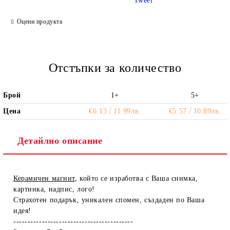
Tweet
Ние ще се свържем с вас в рамките на работния ден.
Оцени продукта
Отстъпки за количество
Брой
1+
5+
Цена
€6.13
11.99лв.
€5.57
10.89лв.
Детайлно описание
Керамичен магнит
, който се изработва с Ваша снимка,
картинка, надпис, лого!
Страхотен подарък, уникален спомен, създаден по Ваша
идея!
------------------------------------------