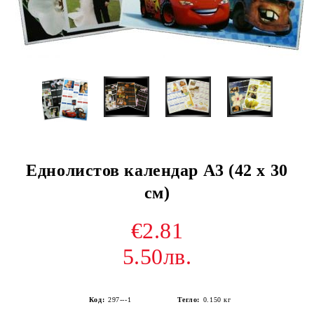
Еднолистов календар А3 (42 х 30
см)
€2.81
5.50лв.
Код:
297---1
Тегло:
0.150
кг