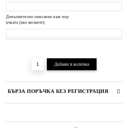
Допълнително описание към пор
ъчката (ако желаете):
Добави в желани
БЪРЗА ПОРЪЧКА БЕЗ РЕГИСТРАЦИЯ
САМО ПОПЪЛНЕТЕ 2 ПОЛЕТА