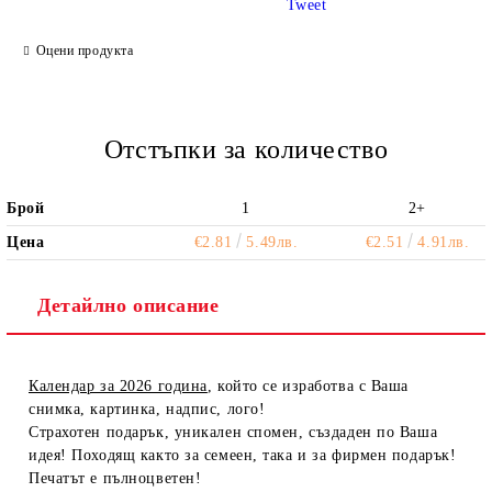
Tweet
Ние ще се свържем с вас в рамките на работния ден.
Оцени продукта
Отстъпки за количество
Брой
1
2+
Цена
€2.81
5.49лв.
€2.51
4.91лв.
Детайлно описание
Календар за 2026 година
, който се изработва с Ваша
снимка, картинка, надпис, лого!
Страхотен подарък, уникален спомен, създаден по Ваша
идея! Походящ както за семеен, така и за фирмен подарък!
Печатът е пълноцветен!