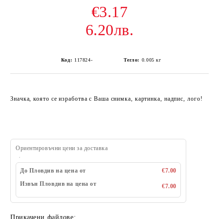
€3.17
6.20лв.
Код:
117824-
Тегло:
0.005
кг
Значка, която се изработва с Ваша снимка, картинка, надпис, лого!
Ориентировъчни цени за доставка
До Пловдив на цена от
€7.00
Извън Пловдив на цена от
€7.00
Прикачени файлове: