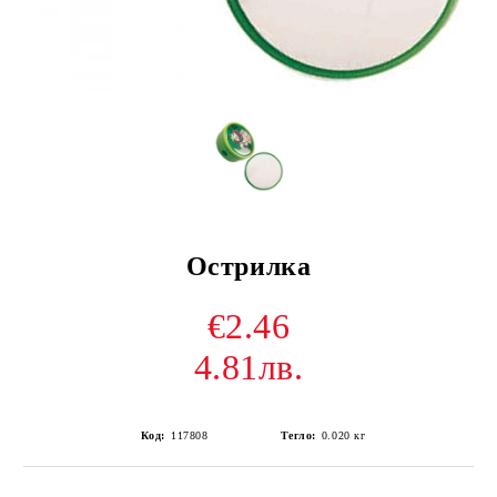
Острилка
€2.46
4.81лв.
Код:
117808
Тегло:
0.020
кг