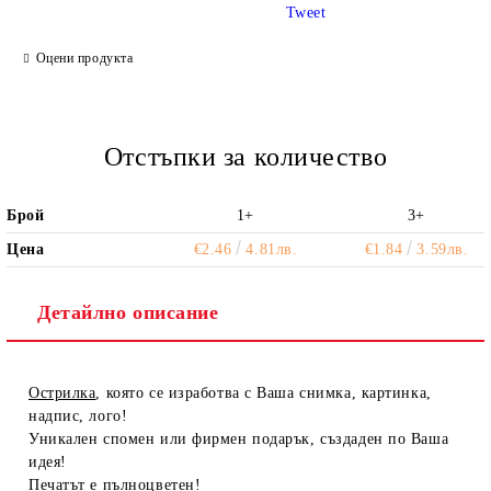
Tweet
Ние ще се свържем с вас в рамките на работния ден.
Оцени продукта
Отстъпки за количество
Брой
1+
3+
Цена
€2.46
4.81лв.
€1.84
3.59лв.
Детайлно описание
Острилка
, която се изработва с Ваша снимка, картинка,
надпис, лого!
Уникален спомен или фирмен подарък, създаден по Ваша
идея!
Печатът е пълноцветен!