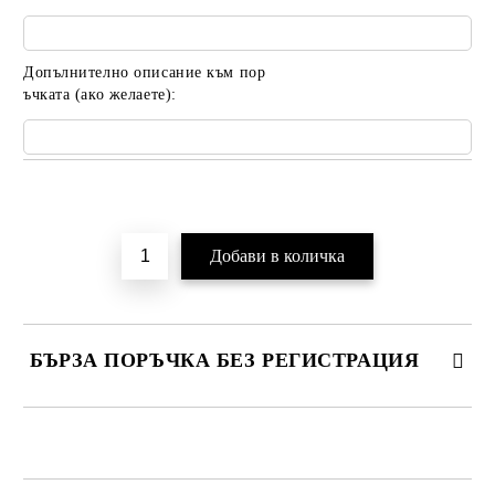
Допълнително описание към пор
ъчката (ако желаете):
Добави в желани
БЪРЗА ПОРЪЧКА БЕЗ РЕГИСТРАЦИЯ
САМО ПОПЪЛНЕТЕ 2 ПОЛЕТА