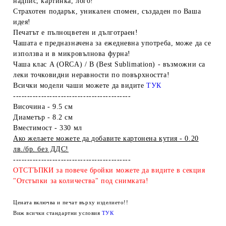
надпис, картинка, лого!
Страхотен подарък, уникален спомен, създаден по Ваша
идея!
Печатът е пълноцветен и дълготраен!
Чашата е предназначена за ежедневна употреба, може да се
използва и в микровълнова фурна!
Чаша клас A (ORCA) / B (Best Sublimation) - възможни са
леки точковидни неравности по повърхността!
Всички модели чаши можете да видите
ТУК
------------------------------------------
Височина - 9.5 см
Диаметър - 8.2 см
Вместимост - 330 мл
Ако желаете можете да добавите картонена кутия - 0.20
лв./бр. без ДДС!
------------------------------------------
ОТСТЪПКИ за повече бройки можете да видите в секция
"Отстъпки за количества" под снимката!
Цената включва и печат върху изделието!!
Виж всички стандартни условия
ТУК