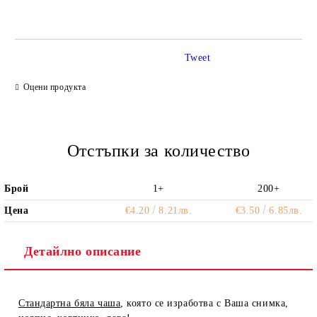
Tweet
Ние ще се свържем с вас в рамките на работния ден.
Оцени продукта
Отстъпки за количество
Брой
1+
200+
Цена
€4.20
8.21лв.
€3.50
6.85лв.
Детайлно описание
Стандартна бяла чаша
, която се изработва с Ваша снимка,