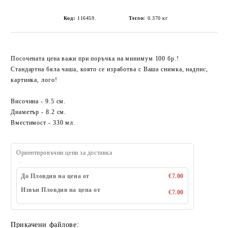
Код:
116459.
Тегло:
0.370
кг
Посочената цена важи при поръчка на минимум 100 бр.!
Стандартна бяла чаша, която се изработва с Ваша снимка, надпис,
картинка, лого!
Височина - 9.5 см.
Диаметър - 8.2 см.
Вместимост - 330 мл.
Ориентировъчни цени за доставка
До Пловдив на цена от
€7.00
Извън Пловдив на цена от
€7.00
Прикачени файлове: