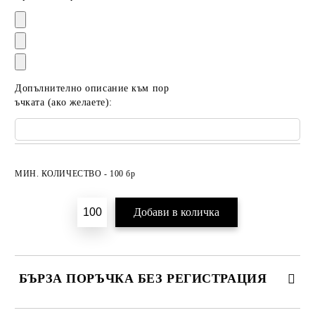
Допълнително описание към пор
ъчката (ако желаете):
Добави в желани
МИН. КОЛИЧЕСТВО - 100 бр
БЪРЗА ПОРЪЧКА БЕЗ РЕГИСТРАЦИЯ
САМО ПОПЪЛНЕТЕ 2 ПОЛЕТА