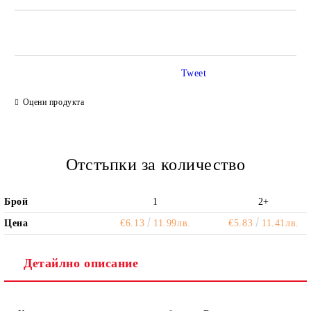
САМО ПОПЪЛНЕТЕ 2 ПОЛЕТА
Tweet
Ние ще се свържем с вас в рамките на работния ден.
Оцени продукта
Отстъпки за количество
Брой
1
2+
Цена
€6.13
11.99лв.
€5.83
11.41лв.
Детайлно описание