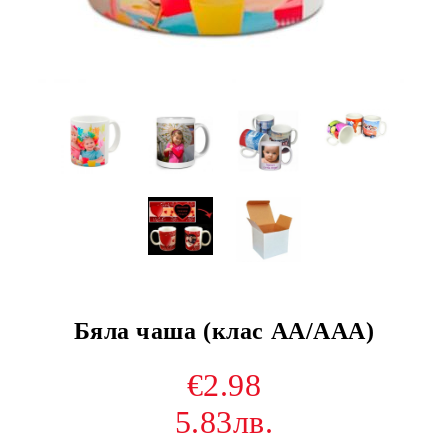
Бяла чаша (клас AА/ААА)
€2.98
5.83лв.