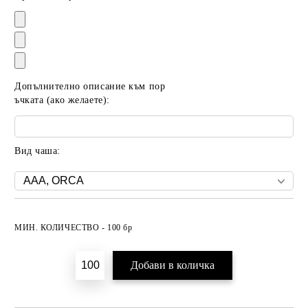
Допълнително описание към пор
ъчката (ако желаете):
Вид чаша:
Добави в желани
МИН. КОЛИЧЕСТВО - 100 бр