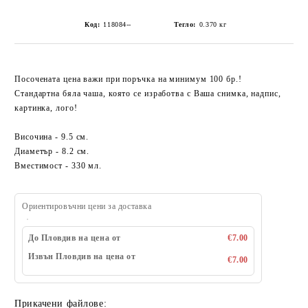
Код:
118084--
Тегло:
0.370
кг
Посочената цена важи при поръчка на минимум 100 бр.!
Стандартна бяла чаша, която се изработва с Ваша снимка, надпис,
картинка, лого!
Височина - 9.5 см.
Диаметър - 8.2 см.
Вместимост - 330 мл.
Ориентировъчни цени за доставка
До Пловдив на цена от
€7.00
Извън Пловдив на цена от
€7.00
Прикачени файлове: