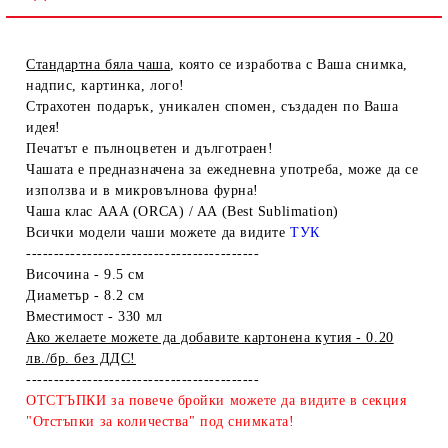
Стандартна бяла чаша
, която се изработва с Ваша снимка,
надпис, картинка, лого!
Страхотен подарък, уникален спомен, създаден по Ваша
идея!
Печатът е пълноцветен и дълготраен!
Чашата е предназначена за ежедневна употреба, може да се
използва и в микровълнова фурна!
Чаша клас AAA (ORCA) / AA (Best Sublimation)
Всички модели чаши можете да видите
ТУК
------------------------------------------
Височина - 9.5 см
Диаметър - 8.2 см
Вместимост - 330 мл
Ако желаете можете да добавите картонена кутия - 0.20
лв./бр. без ДДС!
------------------------------------------
ОТСТЪПКИ за повече бройки можете да видите в секция
"Отстъпки за количества" под снимката!