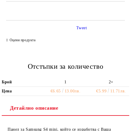
САМО ПОПЪЛНЕТЕ 2 ПОЛЕТА
Tweet
Ние ще се свържем с вас в рамките на работния ден.
Оцени продукта
Отстъпки за количество
Брой
1
2+
Цена
€6.65
13.00лв.
€5.99
11.71лв.
Детайлно описание
Панел за Samsung S4 mini
, който се изработва с Ваша