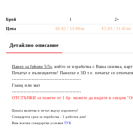
Брой
1
2+
Цена
€6.65
13.00лв.
€5.83
11.41лв.
Детайлно описание
Панел за Iphone 5/5s
, който се изработва с Ваша снимка, карт
Печатът е пълноцветен! Панелът е 3D т.е. печатът се отпечат
------------------------------------------
Гланц или мат
------------------------------------------
ОТСТЪПКИ за повече от 1 бр. можете да видите в секция "От
Цената включва и печат върху изделието!
Стандартен срок за изработка - 1 работен ден!
Виж всички стандартни условия
ТУК