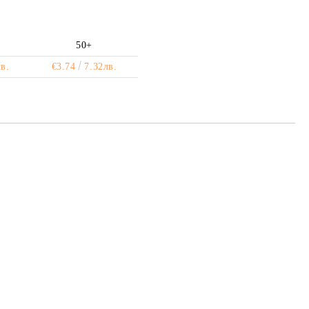
50+
в.
€3.74
7.32лв.