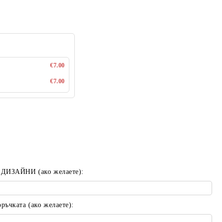
€7.00
€7.00
 ДИЗАЙНИ (ако желаете):
ъчката (ако желаете):