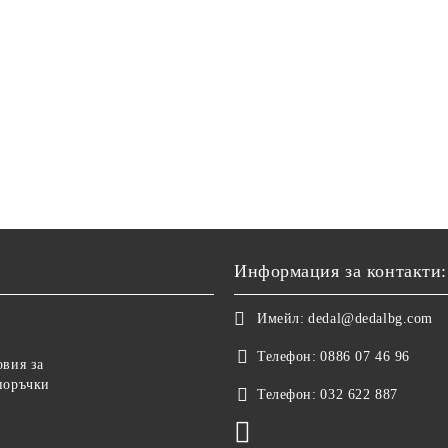
Информация за контакти:
Имейл:
dedal@dedalbg.com
Телефон:
0886 07 46 96
овия за
поръчки
Телефон:
032 622 887