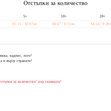
Отстъпки за количество
5+
10+
20+
€5.15
10.07лв.
€4.67
9.13лв.
€4.24
8.28л
инка, надпис, лого!
ва и върху страните!
стъпки за количества" под снимката!