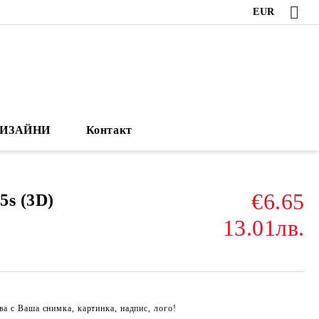
EUR
ИЗАЙНИ
Контакт
€6.65
5s (3D)
13.01лв.
ва с Ваша снимка, картинка, надпис, лого!