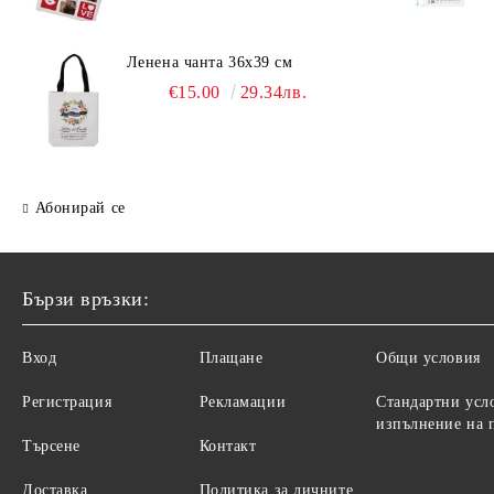
Ленена чанта 36х39 см
€15.00
29.34лв.
Абонирай се
Бързи връзки:
Вход
Плащане
Общи условия
Регистрация
Рекламации
Стандартни усл
изпълнение на 
Търсене
Контакт
Доставка
Политика за личните