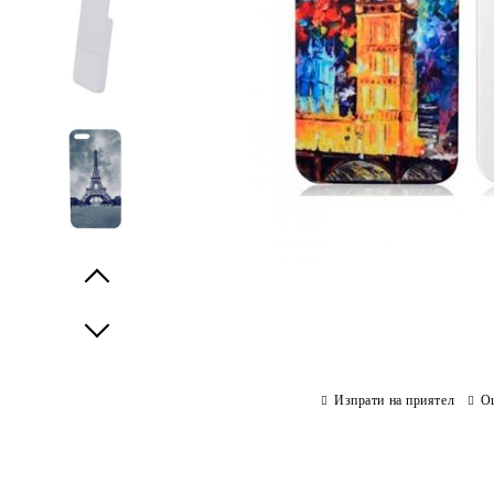
Prev
Next
Изпрати на приятел
О