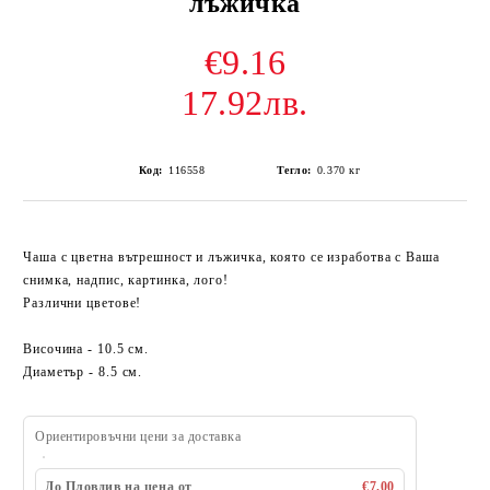
лъжичка
€9.16
17.92лв.
Код:
116558
Тегло:
0.370
кг
Чаша с цветна вътрешност и лъжичка, която се изработва с Ваша
снимка, надпис, картинка, лого!
Различни цветове!
Височина - 10.5 см.
Диаметър - 8.5 см.
Ориентировъчни цени за доставка
До Пловдив на цена от
€7.00