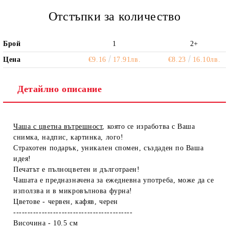
Отстъпки за количество
Брой
1
2+
Цена
€9.16
17.91лв.
€8.23
16.10лв.
Детайлно описание
Чаша с цветна вътрешност
, която се изработва с Ваша
снимка, надпис, картинка, лого!
Страхотен подарък, уникален спомен, създаден по Ваша
идея!
Печатът е пълноцветен и дълготраен!
Чашата е предназначена за ежедневна употреба, може да се
използва и в микровълнова фурна!
Цветове - червен, кафяв, черен
------------------------------------------
Височина - 10.5 см