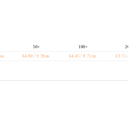
те на работния ден.
50+
100+
200
лв.
€4.80
9.39лв.
€4.45
8.71лв.
€3.71
7.