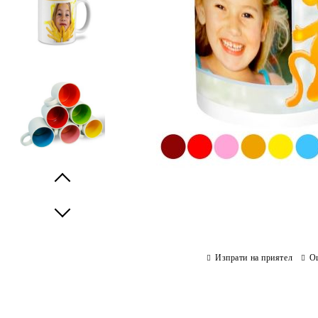
Prev
Next
Изпрати на приятел
О