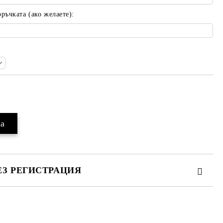
ъчката (ако желаете):
Добави в желани
ЕЗ РЕГИСТРАЦИЯ