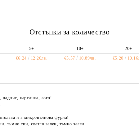
Ние ще се свържем с вас в рамки
Отстъпки за количество
5+
10+
20+
€6.24
12.20лв.
€5.57
10.89лв.
€5.20
10.16
, надпис, картинка, лого!
!
използва и в микровълнова фурна!
син, тъмно син, светло зелен, тъмно зелен