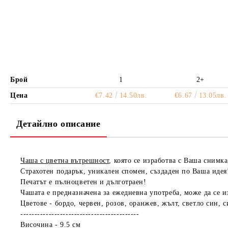
Брой
1
2+
Цена
€7.42
14.50лв.
€6.67
13.05лв.
Детайлно описание
Чаша с цветна вътрешност
, която се изработва с Ваша снимка
Страхотен подарък, уникален спомен, създаден по Ваша идея
Печатът е пълноцветен и дълготраен!
Чашата е предназначена за ежедневна употреба, може да се 
Цветове - бордо, червен, розов, оранжев, жълт, светло син, 
------------------------------------------
Височина - 9.5 см