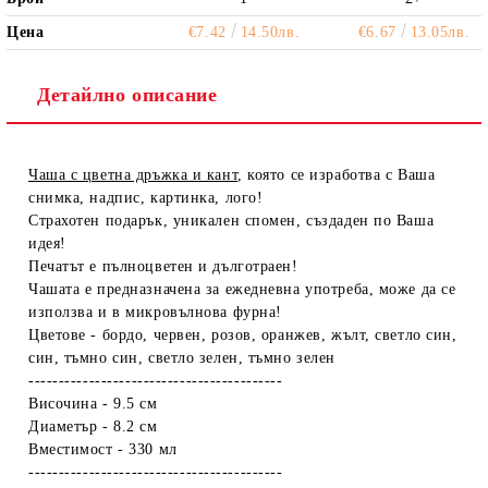
Цена
€7.42
14.50лв.
€6.67
13.05лв.
Детайлно описание
Чаша с цветна дръжка и кант
, която се изработва с Ваша
снимка, надпис, картинка, лого!
Страхотен подарък, уникален спомен, създаден по Ваша
идея!
Печатът е пълноцветен и дълготраен!
Чашата е предназначена за ежедневна употреба, може да се
използва и в микровълнова фурна!
Цветове - бордо, червен, розов, оранжев, жълт, светло син,
син, тъмно син, светло зелен, тъмно зелен
------------------------------------------
Височина - 9.5 см
Диаметър - 8.2 см
Вместимост - 330 мл
------------------------------------------