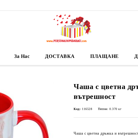
За Нас
ДОСТАВКА
ПЛАЩАНЕ
Д
Чаша с цветна др
вътрешност
Код:
116528
Тегло:
0.370
кг
Чаша с цветна дръжка и вътрешност,