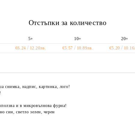
Отстъпки за количество
5+
10+
20+
€6.24
12.20лв.
€5.57
10.89лв.
€5.20
10.16
аша снимка, надпис, картинка, лого!
!
използва и в микровълнова фурна!
но син, светло зелен, черен