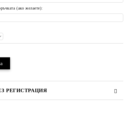
ъчката (ако желаете):
ЕЗ РЕГИСТРАЦИЯ
те на работния ден.