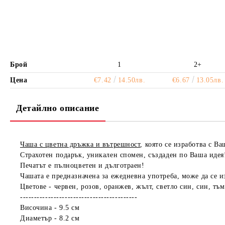
Брой
1
2+
Цена
€7.42
14.50лв.
€6.67
13.05лв.
Детайлно описание
Чаша с цветна дръжка и вътрешност
, която се изработва с В
Страхотен подарък, уникален спомен, създаден по Ваша идея
Печатът е пълноцветен и дълготраен!
Чашата е предназначена за ежедневна употреба, може да се 
Цветове - червен, розов, оранжев, жълт, светло син, син, тъм
------------------------------------------
Височина - 9.5 см
Диаметър - 8.2 см