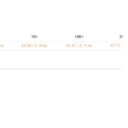
50+
100+
200
лв.
€4.80
9.39лв.
€4.45
8.71лв.
€3.71
7.