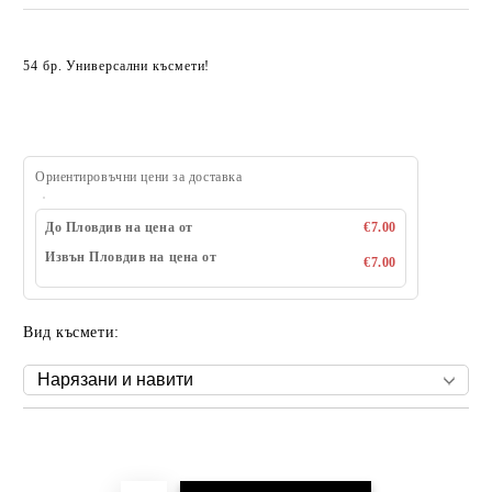
54 бр. Универсални късмети!
Ориентировъчни цени за доставка
До Пловдив на цена от
€7.00
Извън Пловдив на цена от
€7.00
Вид късмети:
Добави в желани