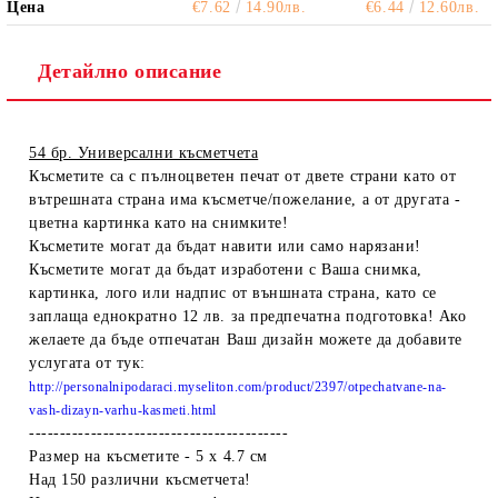
Цена
€7.62
14.90лв.
€6.44
12.60лв.
Детайлно описание
54 бр. Универсални късметчета
Късметите са с пълноцветен печат от двете страни като от
вътрешната страна има късметче/пожелание, а от другата -
цветна картинка като на снимките!
Късметите могат да бъдат навити или само нарязани!
Късметите могат да бъдат изработени с Ваша снимка,
картинка, лого или надпис от външната страна, като се
заплаща еднократно 12 лв. за предпечатна подготовка! Ако
желаете да бъде отпечатан Ваш дизайн можете да добавите
услугата от тук:
http://personalnipodaraci.myseliton.com/product/2397/otpechatvane-na-
vash-dizayn-varhu-kasmeti.html
------------------------------------------
Размер на късметите - 5 х 4.7 см
Над 150 различни късметчета!