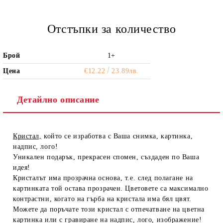
Отстъпки за количество
Брой
1+
Цена
€12.22
23.89лв.
Детайлно описание
Кристал,
който се изработва с Ваша снимка, картинка,
надпис, лого!
Уникален подарък, прекрасен спомен, създаден по Ваша
идея!
Кристалът има прозрачна основа, т.е. след полагане на
картинката той остава прозрачен. Цветовете са максимално
контрастни, когато на гърба на кристала има бял цвят.
Можете да поръчате този кристал с отпечатване на цветна
картинка или с гравиране на надпис, лого, изображение!