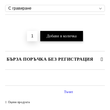
Добави в желани
БЪРЗА ПОРЪЧКА БЕЗ РЕГИСТРАЦИЯ
САМО ПОПЪЛНЕТЕ 2 ПОЛЕТА
Tweet
Ние ще се свържем с вас в рамките на работния ден.
Оцени продукта