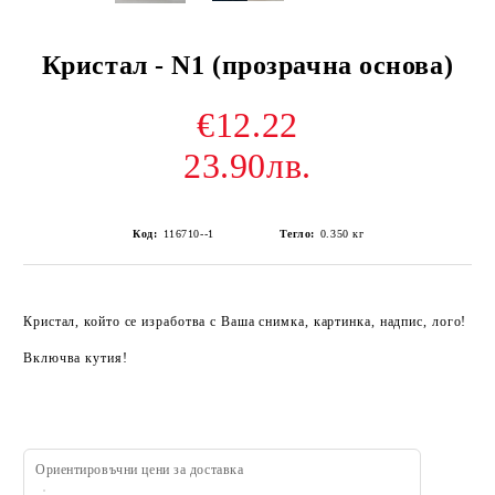
Кристал - N1 (прозрачна основа)
€12.22
23.90лв.
Код:
116710--1
Тегло:
0.350
кг
Кристал, който се изработва с Ваша снимка, картинка, надпис, лого!
Включва кутия!
Ориентировъчни цени за доставка