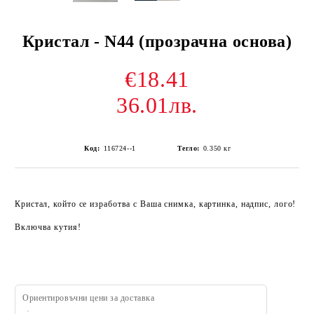
Кристал - N44 (прозрачна основа)
€18.41
36.01лв.
Код:
116724--1
Тегло:
0.350
кг
Кристал, който се изработва с Ваша снимка, картинка, надпис, лого!
Включва кутия!
Ориентировъчни цени за доставка