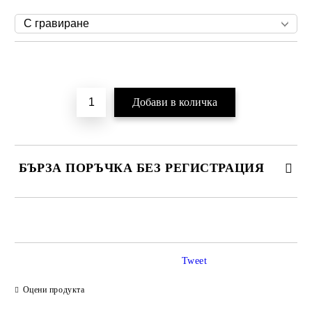
Добави в желани
БЪРЗА ПОРЪЧКА БЕЗ РЕГИСТРАЦИЯ
САМО ПОПЪЛНЕТЕ 2 ПОЛЕТА
Tweet
Ние ще се свържем с вас в рамките на работния ден.
Оцени продукта