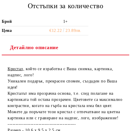
Отстъпки за количество
Брой
1+
Цена
€12.22
23.89лв.
Детайлно описание
Кристал,
който се изработва с Ваша снимка, картинка,
надпис, лого!
Уникален подарък, прекрасен спомен, създаден по Ваша
идея!
Кристалът има прозрачна основа, т.е. след полагане на
картинката той остава прозрачен. Цветовете са максимално
контрастни, когато на гърба на кристала има бял цвят.
Можете да поръчате този кристал с отпечатване на цветна
картинка или с гравиране на надпис, лого, изображение!
------------------------------------------
Размер - 10.6 х 9.5 х 2.5 см