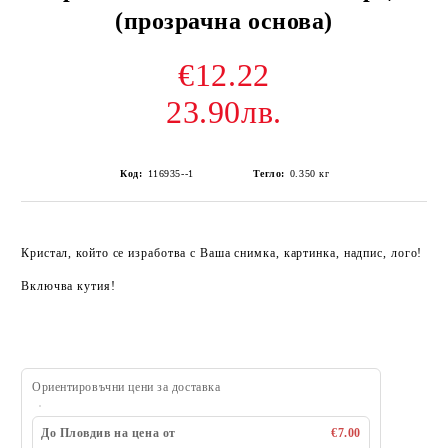
(прозрачна основа)
€12.22
23.90лв.
Код:
116935--1
Тегло:
0.350
кг
Кристал, който се изработва с Ваша снимка, картинка, надпис, лого!
Включва кутия!
Ориентировъчни цени за доставка
До Пловдив на цена от
€7.00