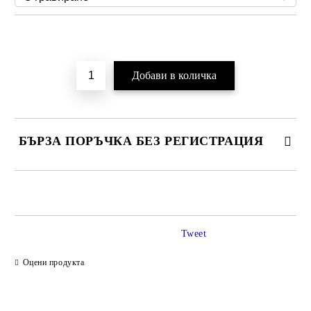
Добави в желани
БЪРЗА ПОРЪЧКА БЕЗ РЕГИСТРАЦИЯ
САМО ПОПЪЛНЕТЕ 2 ПОЛЕТА
Tweet
Ние ще се свържем с вас в рамките на работния ден.
Оцени продукта