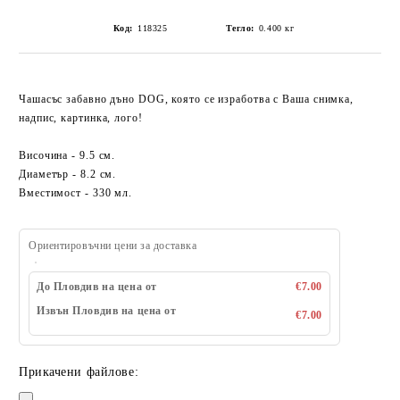
Код:
118325
Тегло:
0.400
кг
Чашасъс забавно дъно DOG, която се изработва с Ваша снимка,
надпис, картинка, лого!
Височина - 9.5 см.
Диаметър - 8.2 см.
Вместимост - 330 мл.
Ориентировъчни цени за доставка
До Пловдив на цена от
€7.00
Извън Пловдив на цена от
€7.00
Прикачени файлове: