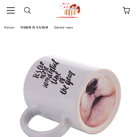
Начало
ЧАШИ И ХАЛБИ
Цветни чаши