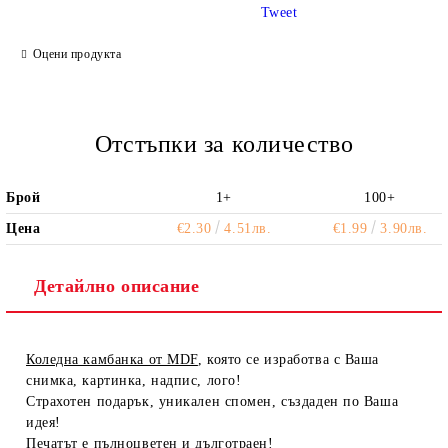
Tweet
Ние ще се свържем с вас в рамките на работния ден.
Оцени продукта
Отстъпки за количество
Брой
1+
100+
Цена
€2.30
4.51лв.
€1.99
3.90лв.
Детайлно описание
Коледна камбанка от MDF
, която се изработва с Ваша
снимка, картинка, надпис, лого!
Страхотен подарък, уникален спомен, създаден по Ваша
идея!
Печатът е пълноцветен и дълготраен!