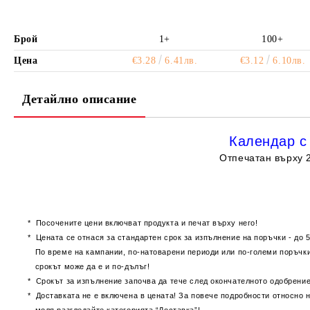
Брой
1+
100+
Цена
€3.28
6.41лв.
€3.12
6.10лв.
Детайлно описание
Календар с 
Отпечатан върху 2
* Посочените цени включват продукта и печат върху него!
* Цената се отнася за стандартен срок за изпълнение на поръчки - до 5
По време на кампании, по-натоварени периоди или по-големи по
срокът може да е и по-дълъг!
* Срокът за изпълнение започва да тече след окончателното одобрение
* Доставката не е включена в цената! За повече подробности относно н