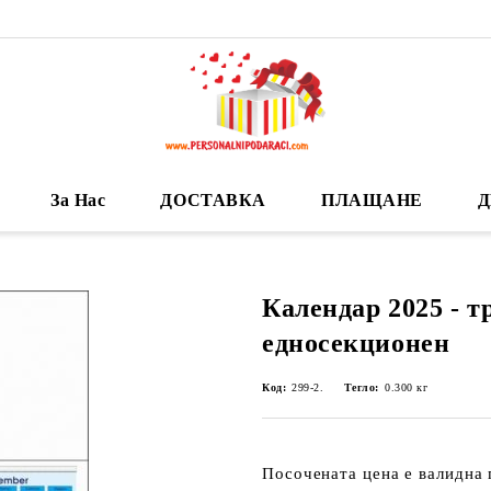
За Нас
ДОСТАВКА
ПЛАЩАНЕ
Д
Календар 2025 - т
едносекционен
Код:
299-2.
Тегло:
0.300
кг
Посочената цена е валидна