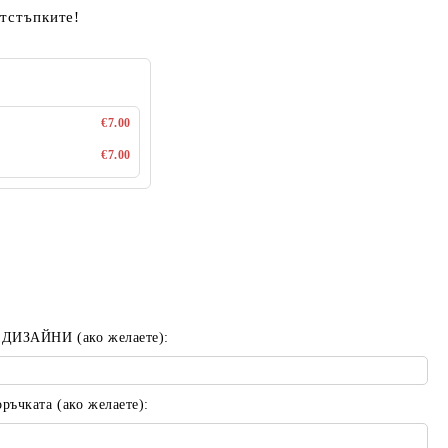
отстъпките!
€7.00
€7.00
 ДИЗАЙНИ (ако желаете):
ъчката (ако желаете):