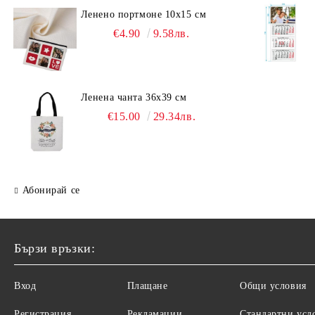
Ленено портмоне 10х15 см
€4.90
9.58лв.
Ленена чанта 36х39 см
€15.00
29.34лв.
Абонирай се
Бързи връзки:
Вход
Плащане
Общи условия
Регистрация
Рекламации
Стандартни усл