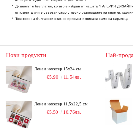
моля разгледайте категорията “Доставка”!
* Дизайнът е безплатен, когато е избран от нашата "ГАЛЕРИЯ ДИЗАЙНИ
от клиента или е свързан само с лесно разполагане на снимки, картинк
* Текстове на български език се приемат изписани само на кирилица!
Нови продукти
Най-прод
Ленен несесер 15х24 см
€5.90
11.54лв.
Ленен несесер 11,5х22,5 см
€5.50
10.76лв.