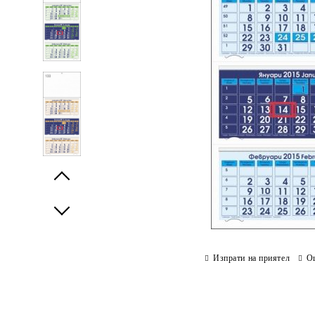
Prev
Next
Изпрати на приятел
О