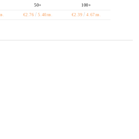
50+
100+
в.
€2.76
5.40лв.
€2.39
4.67лв.