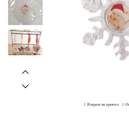
Prev
Next
Изпрати на приятел
О