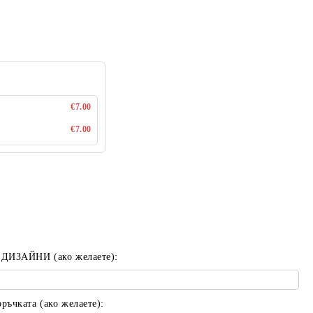
€7.00
€7.00
 ДИЗАЙНИ (ако желаете):
ъчката (ако желаете):