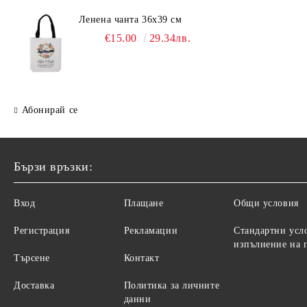
Ленена чанта 36х39 см
€15.00
29.34лв.
Абонирай се
Бързи връзки:
Вход
Плащане
Общи условия
Регистрация
Рекламации
Стандартни усл
изпълнение на 
Търсене
Контакт
Доставка
Политика за личните
данни