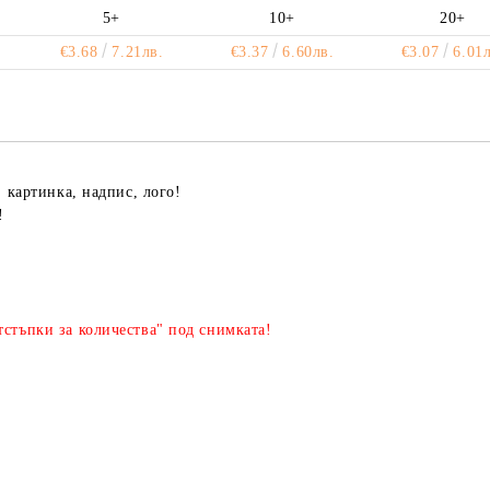
5+
10+
20+
€3.68
7.21лв.
€3.37
6.60лв.
€3.07
6.01л
, картинка, надпис, лого!
!
стъпки за количества" под снимката!