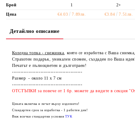
Брой
1
2+
Цена
€4.03
7.89лв.
€3.84
7.51лв.
Детайлно описание
Коледна топка - снежинка
, която се изработва с Ваша снимка
Страхотен подарък, уникален спомен, създаден по Ваша идея
Печатът е пълноцветен и дълготраен!
------------------------------------------
Размер - около 11 х 7 см
------------------------------------------
ОТСТЪПКИ за повече от 1 бр. можете да видите в секция "От
Цената включва и печат върху изделието!
Стандартен срок за изработка - 1 работен ден!
Виж всички стандартни условия
ТУК