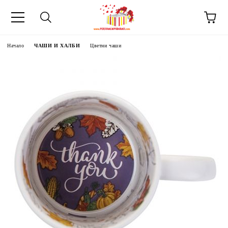
Начало
ЧАШИ И ХАЛБИ
Цветни чаши