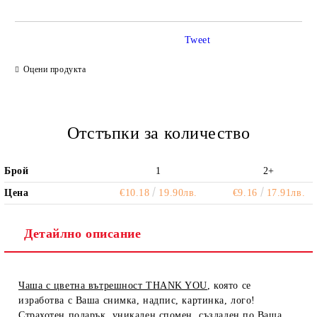
Tweet
Ние ще се свържем с вас в рамките на работния ден.
Оцени продукта
Отстъпки за количество
Брой
1
2+
Цена
€10.18
19.90лв.
€9.16
17.91лв.
Детайлно описание
Чаша с цветна вътрешност THANK YOU
, която се
изработва с Ваша снимка, надпис, картинка, лого!
Страхотен подарък, уникален спомен, създаден по Ваша