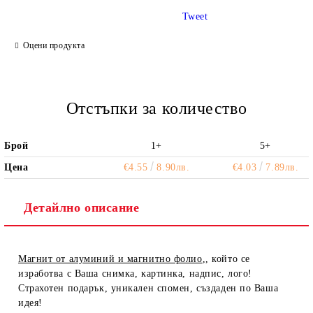
Tweet
Ние ще се свържем с вас в рамките на работния ден.
Оцени продукта
Отстъпки за количество
Брой
1+
5+
Цена
€4.55
8.90лв.
€4.03
7.89лв.
Детайлно описание
Mагнит от алуминий и магнитно фолио
,, който се
изработва с Ваша снимка, картинка, надпис, лого!
Страхотен подарък, уникален спомен, създаден по Ваша
идея!