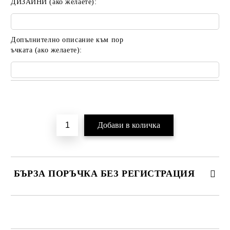
ДИЗАЙНИ (ако желаете):
Допълнително описание към пор
ъчката (ако желаете):
Добави в желани
БЪРЗА ПОРЪЧКА БЕЗ РЕГИСТРАЦИЯ
САМО ПОПЪЛНЕТЕ 2 ПОЛЕТА