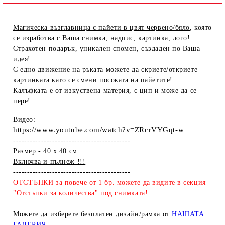
Магическа възглавница с пайети в цвят червено/бяло
, която
се изработва с Ваша снимка, надпис, картинка, лого!
Страхотен подарък, уникален спомен, създаден по Ваша
идея!
С едно движение на ръката можете да скриете/откриете
картинката като се смени посоката на пайетите!
Калъфката е от изкуствена материя, с цип и може да се
пере!
Видео:
https://www.youtube.com/watch?v=ZRcrVYGqt-w
------------------------------------------
Размер - 40 х 40 см
Включва и пълнеж !!!
------------------------------------------
ОТСТЪПКИ за повече от 1 бр. можете да видите в секция
"Отстъпки за количества" под снимката!
Можете да изберете безплатен дизайн/рамка от
НАШАТА
ГАЛЕРИЯ