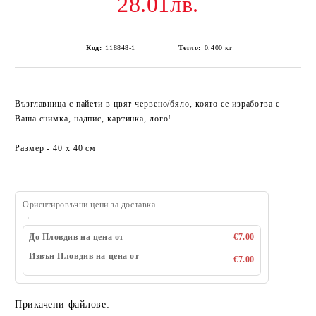
28.01лв.
Код:
118848-1
Тегло:
0.400
кг
Възглавница с пайети в цвят червено/бяло, която се изработва с
Ваша снимка, надпис, картинка, лого!
Размер - 40 x 40 см
Ориентировъчни цени за доставка
До Пловдив на цена от
€7.00
Извън Пловдив на цена от
€7.00
Прикачени файлове: