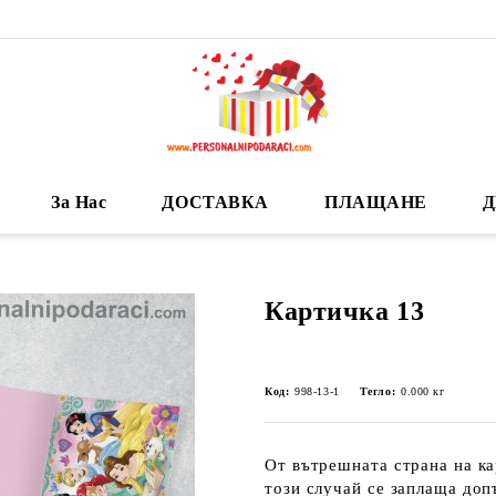
За Нас
ДОСТАВКА
ПЛАЩАНЕ
Д
Картичка 13
Код:
998-13-1
Тегло:
0.000
кг
От вътрешната страна на ка
този случай се заплаща допъ