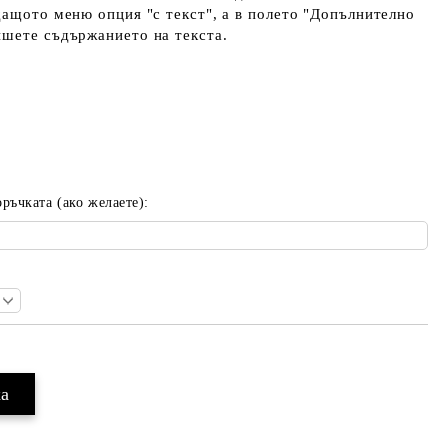
дащото меню опция "с текст", а в полето "Допълнително
ишете съдържанието на текста.
ъчката (ако желаете):