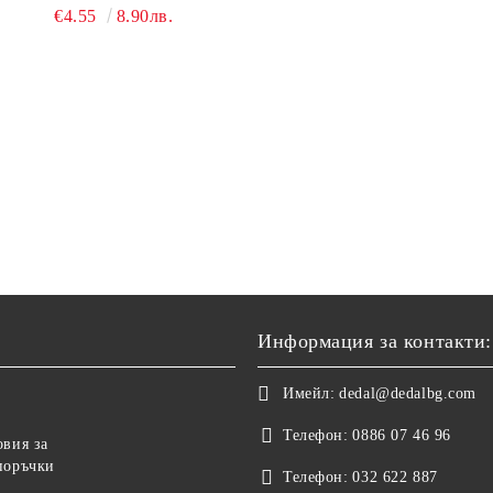
ЕДНОСЕКЦИОНЕН
€4.55
8.90лв.
Информация за контакти:
Имейл:
dedal@dedalbg.com
Телефон:
0886 07 46 96
овия за
поръчки
Телефон:
032 622 887