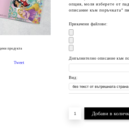
опция, моля изберете от па
описание към поръчката" п
Прикачени файлове:
цени продукта
Допълнително описание към пор
Tweet
Вид:
Добави в желани