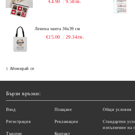
€4.90
9.58лв.
Ленена чанта 36х39 см
€15.00
29.34лв.
Абонирай се
Бързи връзки:
Вход
Плащане
Общи условия
Регистрация
Рекламации
Стандартни усл
изпълнение на 
Търсене
Контакт