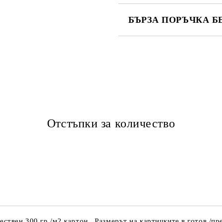
БЪРЗА ПОРЪЧКА Б
САМО ПОПЪЛНЕТЕ 2 ПОЛЕТА
Ние ще се свържем с вас в рамки
Отстъпки за количество
ствен 300 гр./м2 картон. .Размерът на картичките в готов /пр