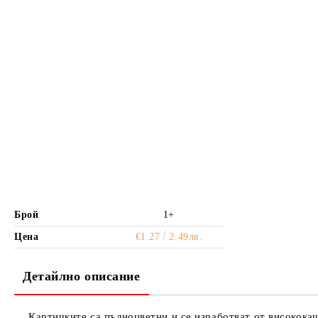
Брой
1+
Цена
€1.27
2.49лв.
Детайлно описание
Картичките са пълноцветни и се изработват от висококаче