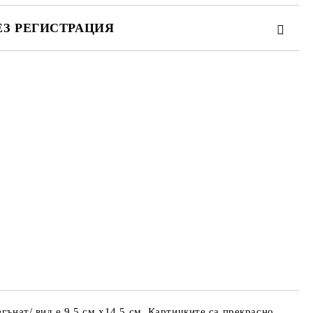
ЕЗ РЕГИСТРАЦИЯ
те на работния ден.
егънат/ вид е 9,5 см.х14,5 см. Картичките са прекрасно