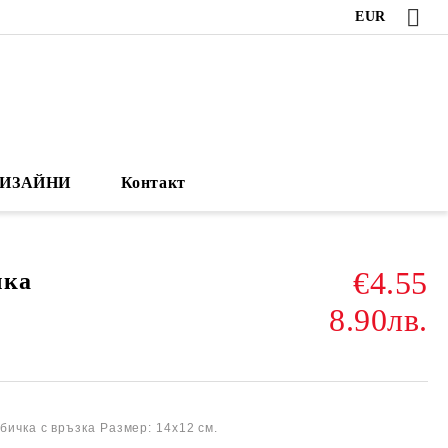
EUR
ИЗАЙНИ
Контакт
€4.55
чка
8.90лв.
бичка с връзка
Размер: 14х12 см.