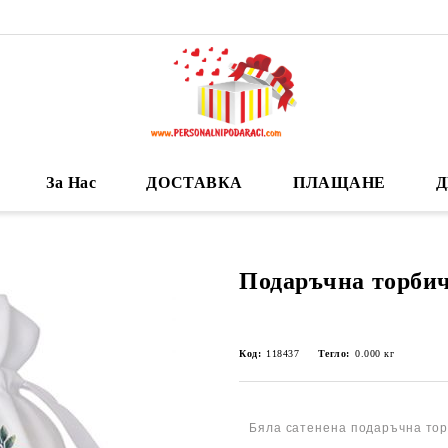
За Нас
ДОСТАВКА
ПЛАЩАНЕ
Д
Подаръчна торби
Код:
118437
Тегло:
0.000
кг
Бяла сатенена подаръчна тор