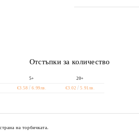
САМО ПОПЪЛНЕТЕ 2 ПОЛЕТА
Ние ще се свържем с вас в рамки
Отстъпки за количество
5+
20+
€3.58
6.99лв.
€3.02
5.91лв.
страна на торбичката.