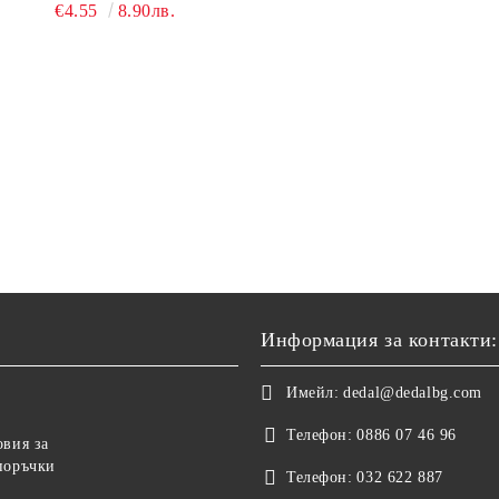
ЕДНОСЕКЦИОНЕН
€4.55
8.90лв.
Информация за контакти:
Имейл:
dedal@dedalbg.com
Телефон:
0886 07 46 96
овия за
поръчки
Телефон:
032 622 887