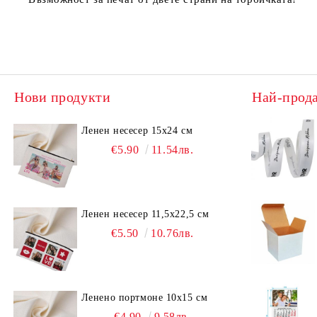
Нови продукти
Най-прод
Ленен несесер 15х24 см
€5.90
11.54лв.
Ленен несесер 11,5х22,5 см
€5.50
10.76лв.
Ленено портмоне 10х15 см
€4.90
9.58лв.