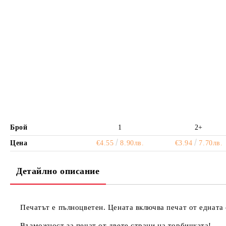
Брой
1
2+
Цена
€4.55
8.90лв.
€3.94
7.70лв.
Детайлно описание
Печатът е пълноцветен. Цената включва печат от едната 
Възможност за печат от двете страни на торбичката!