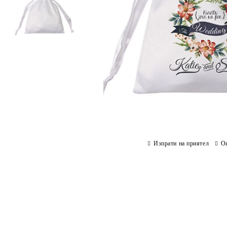
Изпрати на приятел
О