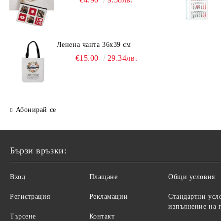
Ленена чанта 36х39 см
€15.00
29.34лв.
Абонирай се
Бързи връзки:
Вход
Плащане
Общи условия
Регистрация
Рекламации
Стандартни усл
изпълнение на 
Търсене
Контакт