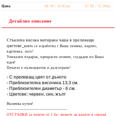
Цена
€8.18
16.01лв.
€7.82
15.30лв.
Детайлно описание
Стъклена висока матирана чаша в преливащи
цветове
която се изработва с Ваша снимка, надпис,
картинка, лого!
Уникален подарък, прекрасен спомен, създаден по Ваша
идея!
Печатът е пълноцветен и дълготраен!
- С преливащ цвят от дъното
- Приблизителна височина 13,3 см.
- Приблизителен диаметър - 6 см.
- Цветове: червен, син, жълт
Включва кутия!
------------------------------------------
ОТСТЪПКИ за повече от 1 бр. можете да видите в секция