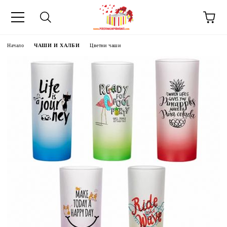
Начало
ЧАШИ И ХАЛБИ
Цветни чаши