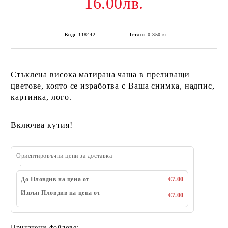
16.00лв.
Код:
118442
Тегло:
0.350
кг
Стъклена висока матирана чаша в преливащи
цветове, която се изработва с Ваша снимка, надпис,
картинка, лого.
Включва кутия!
Ориентировъчни цени за доставка
До Пловдив на цена от
€7.00
Извън Пловдив на цена от
€7.00
Прикачени файлове: