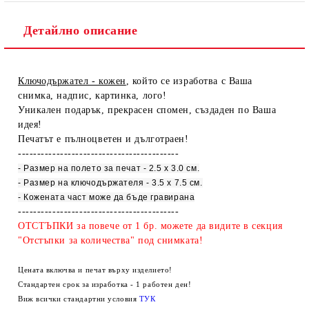
Детайлно описание
Ключодържател - кожен
, който се изработва с Ваша
снимка, надпис, картинка, лого!
Уникален подарък, прекрасен спомен, създаден по Ваша
идея!
Печатът е пълноцветен и дълготраен!
------------------------------------------
- Размер на полето за печат - 2.5 х 3.0 см.
- Размер на ключодържателя - 3.5
х 7.5 см.
- Кожената част може да бъде гравирана
------------------------------------------
ОТСТЪПКИ за повече от 1 бр. можете да видите в секция
"Отстъпки за количества" под снимката!
Цената включва и печат върху изделието!
Стандартен срок за изработка - 1 работен ден!
Виж всички стандартни условия
ТУК