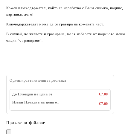
Кожен ключодържател, който се изработва с Ваша снимка, надпис,
картинка, лого!
Ключодържателят може да се гравира на кожената част.
В случай, че желаете и гравиране, моля изберете от падащото меню
опция "с гравиране".
Ориентировъчни цени за доставка
До Пловдив на цена от
€7.00
Извън Пловдив на цена от
€7.00
Прикачени файлове: