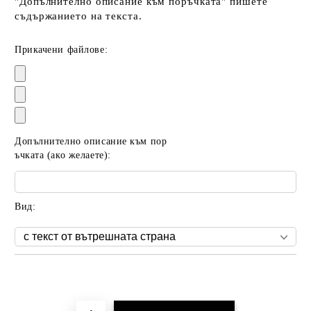
"Допълнително описание към поръчката" пишете
съдържанието на текста.
Прикачени файлове:
Допълнително описание към пор
ъчката (ако желаете):
Вид:
Добави в желани