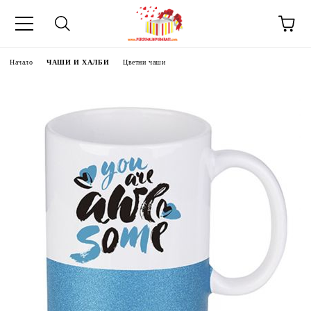
Начало
ЧАШИ И ХАЛБИ
Цветни чаши