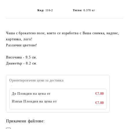
Код:
116-2
Тегло:
0.370
кг
Чаша с брокатено поле, която се изработва с Ваша снимка, надпис,
картинка, лого!
Различни цветове!
Височина - 9.5 см.
Диаметър - 8.2 см.
Ориентировъчни цени за доставка
До Пловдив на цена от
€7.00
Извън Пловдив на цена от
€7.00
Прикачени файлове: