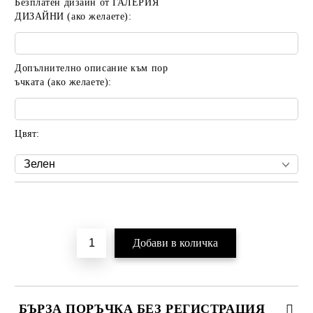
Безплатен дизайн от ГАЛЕРИЯ
ДИЗАЙНИ (ако желаете):
Допълнително описание към пор
ъчката (ако желаете):
Цвят:
Добави в желани
БЪРЗА ПОРЪЧКА БЕЗ РЕГИСТРАЦИЯ