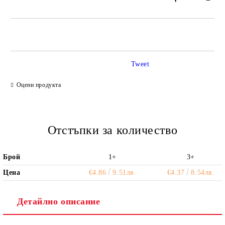
САМО ПОПЪЛНЕТЕ 2 ПОЛЕТА
Tweet
Ние ще се свържем с вас в рамките на работния ден.
Оцени продукта
Отстъпки за количество
Брой
1+
3+
Цена
€4.86
9.51лв.
€4.37
8.54лв.
Детайлно описание