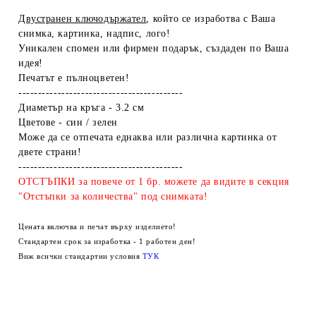
Двустранен ключодържател
, който се изработва с Ваша
снимка, картинка, надпис, лого!
Уникален спомен или фирмен подарък, създаден по Ваша
идея!
Печатът е пълноцветен!
------------------------------------------
Диаметър на кръга - 3.2 см
Цветове - син / зелен
Може да се отпечата еднаква или различна картинка от
двете страни!
------------------------------------------
ОТСТЪПКИ за повече от 1 бр. можете да видите в секция
"Отстъпки за количества" под снимката!
Цената включва и печат върху изделието!
Стандартен срок за изработка - 1 работен ден!
Виж всички стандартни условия
ТУК