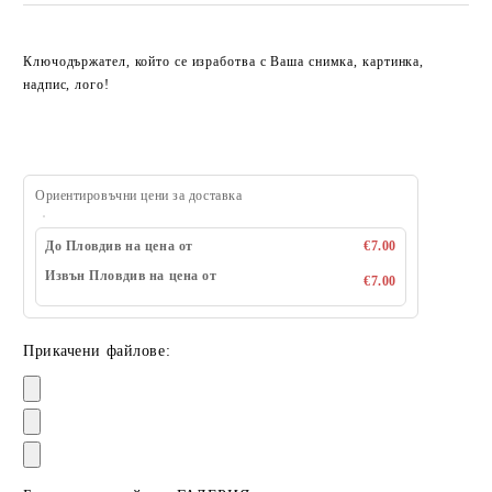
Ключодържател, който се изработва с Ваша снимка, картинка,
надпис, лого!
Ориентировъчни цени за доставка
До Пловдив на цена от
€7.00
Извън Пловдив на цена от
€7.00
Прикачени файлове: