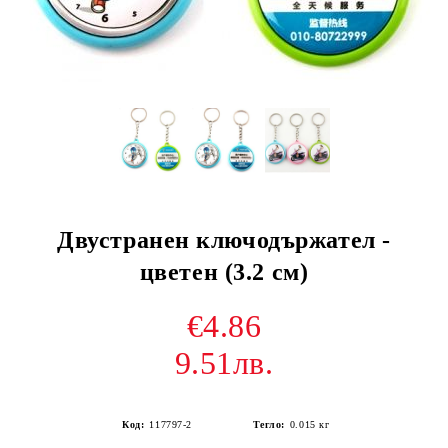
Двустранен ключодържател -
цветен (3.2 см)
€4.86
9.51лв.
Код:
117797-2
Тегло:
0.015
кг