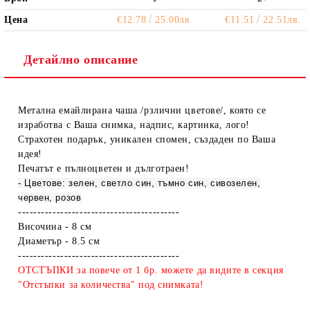
Цена
€12.78
25.00лв.
€11.51
22.51лв.
Детайлно описание
Метална емайлирана чаша /рзлични цветове/, която се
изработва с Ваша снимка, надпис, картинка, лого!
Страхотен подарък, уникален спомен, създаден по Ваша
идея!
Печатът е пълноцветен и дълготраен!
- Цветове: зелен, светло син, тъмно син, сивозелен,
червен, розов
------------------------------------------
Височина - 8 см
Диаметър - 8.5 см
------------------------------------------
ОТСТЪПКИ за повече от 1 бр. можете да видите в секция
"Отстъпки за количества" под снимката!