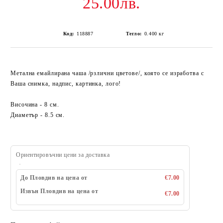
25.00лв.
Код:
118887
Тегло:
0.400
кг
Метална емайлирана чаша /рзлични цветове/, която се изработва с
Ваша снимка, надпис, картинка, лого!
Височина - 8 см.
Диаметър - 8.5 см.
Ориентировъчни цени за доставка
До Пловдив на цена от
€7.00
Извън Пловдив на цена от
€7.00