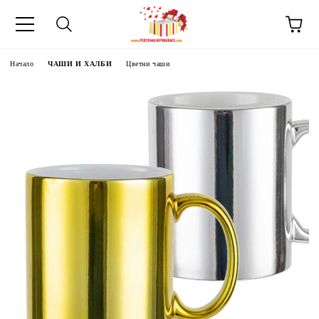
Начало
ЧАШИ И ХАЛБИ
Цветни чаши