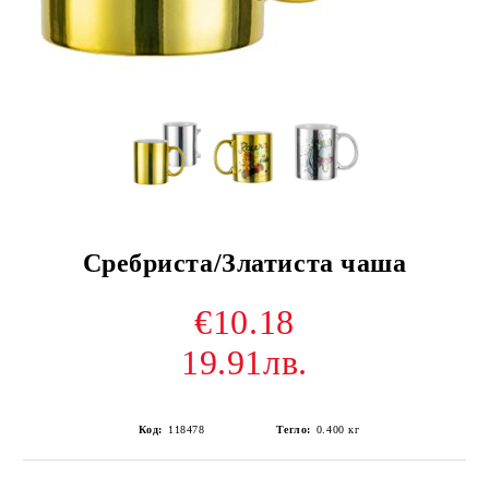
Сребриста/Златиста чаша
€10.18
19.91лв.
Код:
118478
Тегло:
0.400
кг