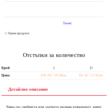
САМО ПОПЪЛНЕТЕ 2 ПОЛЕТА
Tweet
Ние ще се свържем с вас в рамките на работния ден.
Оцени продукта
Отстъпки за количество
Брой
1
2+
Цена
€10.18
19.90лв.
€9.16
17.91лв.
Детайлно описание
Чаша със сребриста или златиста лъскава повърхност
, която